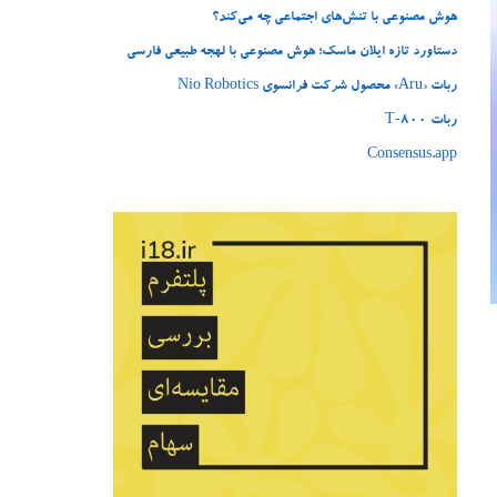
هوش مصنوعی با تنش‌های اجتماعی چه می‌کند؟
دستاورد تازه ایلان ماسک؛ هوش مصنوعی با لهجه طبیعی فارسی
ربات «Aru» محصول شرکت فرانسوی Nio Robotics
ربات T‑800
Consensus.app