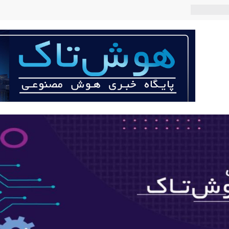
 می‌کند؟
عی با لهجه
ربات «Aru» محصول شرکت فرانسوی Nio