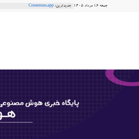
Ski
جمعه ۱۶ مرداد ۱۴۰۵
جدیدترین:
Consensus.app
t
هوش مصنوعی با تنش‌های اجتماعی چه
دستاورد تازه ایلان ماسک؛ هوش مصنو
conten
هوشتاک
طبیعی فارسی
Robotics
|
ربات T‑800
پایگاه
خبری
هوش
مصنوعی
www.hooshtaak.ir