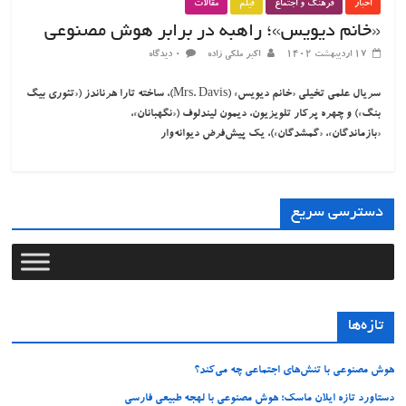
اخبار
فرهنگ و اجتماع
فیلم
مقالات
«خانم دیویس»؛ راهبه‌ در برابر هوش مصنوعی
۱۷ اردیبهشت ۱۴۰۲
اکبر ملکی زاده
۰ دیدگاه
سریال علمی تخیلی «خانم دیویس» (Mrs. Davis)، ساخته تارا هرناندز («تئوری بیگ
بنگ») و چهره پرکار تلویزیون، دیمون لیندلوف («نگهبانان»،
«بازماندگان»، «گمشدگان»)، یک پیش‌فرض دیوانه‌وار
دسترسی سریع
تازه‌ها
هوش مصنوعی با تنش‌های اجتماعی چه می‌کند؟
دستاورد تازه ایلان ماسک؛ هوش مصنوعی با لهجه طبیعی فارسی