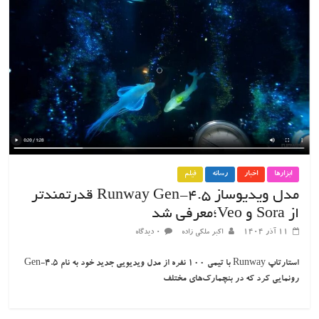
ابزارها
اخبار
رسانه
فیلم
مدل ویدیوساز Runway Gen-4.5 قدرتمندتر
از Sora و Veo؛معرفی شد
۱۱ آذر ۱۴۰۴
اکبر ملکی زاده
۰ دیدگاه
استارتاپ Runway با تیمی ۱۰۰ نفره از مدل ویدیویی جدید خود به نام Gen-4.5
رونمایی کرد که در بنچمارک‌های مختلف