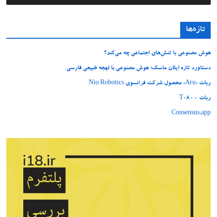
تازه‌ها
هوش مصنوعی با تنش‌های اجتماعی چه می‌کند؟
دستاورد تازه ایلان ماسک؛ هوش مصنوعی با لهجه طبیعی فارسی
ربات «Aru» محصول شرکت فرانسوی Nio Robotics
ربات T‑800
Consensus.app