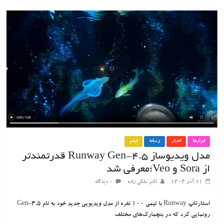
ابزارها
اخبار
رسانه
فیلم
مدل ویدیوساز Runway Gen-4.5 قدرتمندتر
از Sora و Veo؛معرفی شد
۱۱ آذر ۱۴۰۴
اکبر ملکی زاده
۰ دیدگاه
استارتاپ Runway با تیمی ۱۰۰ نفره از مدل ویدیویی جدید خود به نام Gen-4.5
رونمایی کرد که در بنچمارک‌های مختلف