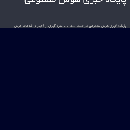
پایگاه خبری هوش مصنوعی
پایگاه خبری هوش مصنوعی در صدد است تا با بهره گیری از اخبار و اطلاعات هوش
مصنوعی در سطح بین المللی و داخلی، فضایی مناسب برای تعامل فعالان و علاقه مندان به
این حوزه را فراهم نماید. امیدواریم این قدم کوچک، آغازی باشد برای گامی بزرگ در
عرصه پهناور دانش و فناوری.
ارتباط با ما
درباره ما
دیدگاه