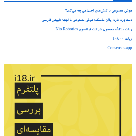
هوش مصنوعی با تنش‌های اجتماعی چه می‌کند؟
دستاورد تازه ایلان ماسک؛ هوش مصنوعی با لهجه طبیعی فارسی
ربات «Aru» محصول شرکت فرانسوی Nio Robotics
ربات T‑800
Consensus.app