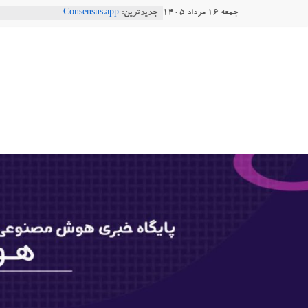
Ski
جمعه ۱۶ مرداد ۱۴۰۵
جدیدترین:
Consensus.app
t
هوش مصنوعی با تنش‌های اجتماعی چه
دستاورد تازه ایلان ماسک؛ هوش مصنو
conten
هوشتاک
طبیعی فارسی
Robotics
|
ربات T‑800
پایگاه
خبری
هوش
مصنوعی
www.hooshtaak.ir