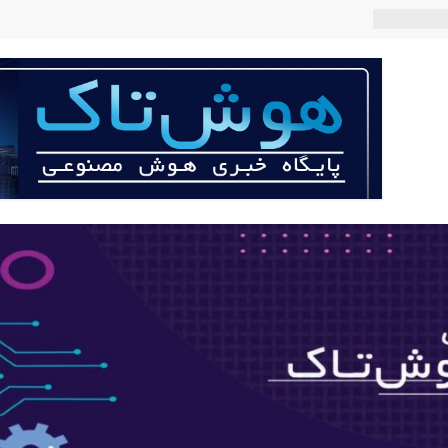
 می‌کند؟
عی با لهجه
ربات «Aru» محصول شرکت فرانسوی Nio