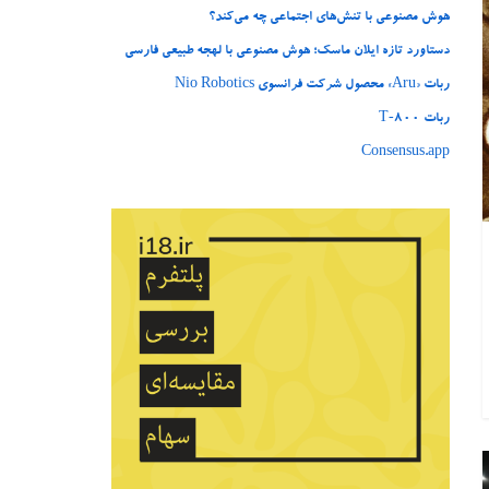
هوش مصنوعی با تنش‌های اجتماعی چه می‌کند؟
دستاورد تازه ایلان ماسک؛ هوش مصنوعی با لهجه طبیعی فارسی
ربات «Aru» محصول شرکت فرانسوی Nio Robotics
ربات T‑800
Consensus.app