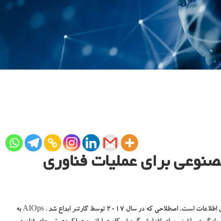
مصنوعی برای عملیات فناوری
AIOps یک فرم کوتاه برای هوش مصنوعی برای عملیات فناوری اطلاعات است، اصطلاحی که در سال 2017 توسط گارتنر ابداع شد . AIOps به