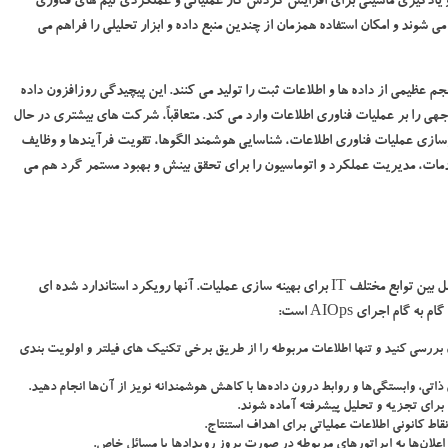
 و یادگیری ماشینی برای افزایش گردش کار عملیاتی و عملکردی تیم های فناوری
می شوند و امکان استفاده همزمان از چندین منبع داده و ابزار تحلیلی را فراهم می
ظیمی از داده ها و اطلاعات ثبت را تولید می کنند. این پیچیدگی روزافزون داده
هی را بر عملیات فناوری اطلاعات وارد می کند. متعاقباً، شرکت های بیشتری در حال
، خودکارسازی عملیات فناوری اطلاعات، شناسایی هوشمند الگوها، تقویت فرآیندها و وظایف
 فناوری اطلاعات است. AIOps مدیریت خدمات، مدیریت عملکرد و اتوماسیون را برای تحقق بینش و بهبود مستمر گرد هم می
راه حل های AIOps اجازه می دهد تا یک سیستم متمرکز از تعامل بین توابع مختلف IT برای بهینه سازی عملیات. آنها رویکرد استاندارد شده ای
م اجرای AIOps است:
بررسی کنید و تنها اطلاعات مربوطه را از طریق برخی تکنیک های فیلتر و اولویت بندی
تی، وابستگی‌ها و روابط درون داده‌ها با کاهش هوشمندانه نویز از آن‌ها انجام دهید.
برای تجزیه و تحلیل پیشرفته آماده شوند.
ط کانونی اطلاعات عملیاتی برای اهداف استنتاج.
اعلان‌ها به اپراتورهای مربوطه در صورت بروز رویدادها یا مسائل خاص.