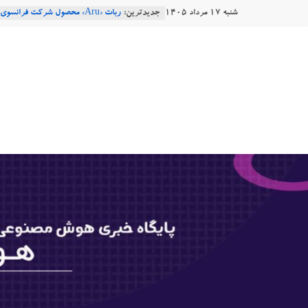
Ski
شنبه ۱۷ مرداد ۱۴۰۵
جدیدترین:
t
Robotics
ربات T‑800
conten
هوشتاک
Consensus.app
هوش مصنوعی با تنش‌های اجتماعی چه
دستاورد تازه ایلان ماسک؛ هوش مصنو
|
طبیعی فارسی
پایگاه
خبری
هوش
مصنوعی
www.hooshtaak.ir