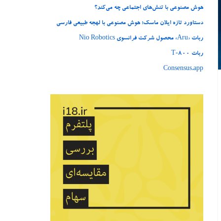
هوش مصنوعی با تنش‌های اجتماعی چه می‌کند؟
دستاورد تازه ایلان ماسک؛ هوش مصنوعی با لهجه طبیعی فارسی
ربات «Aru» محصول شرکت فرانسوی Nio Robotics
ربات T‑800
Consensus.app