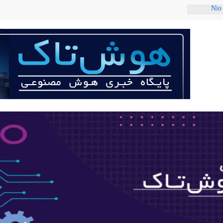
ربات «Aru» محصول شرکت فرانسوی Nio
 می‌کند؟
عی با لهجه