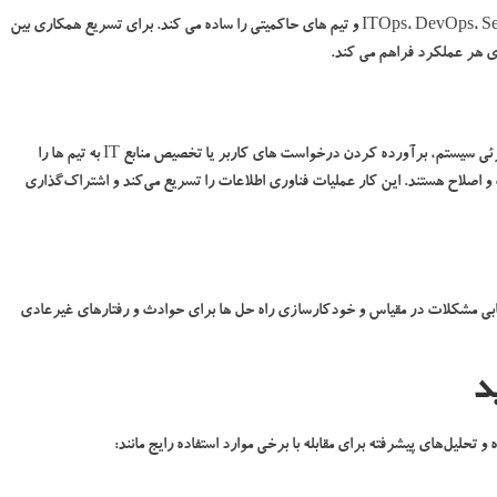
پلتفرم های AIOps هماهنگی بدون اصطکاک بین ITOps، DevOps، Security، SRE و تیم های حاکمیتی را ساده می کند. برای تسریع همکاری بین
ای هر عملکرد فراهم می کند.
این راه حل ها پروتکل های معمولی مانند پردازش هشدارهای جزئی سیستم، برآورده کردن درخواست های کاربر یا تخصیص منابع IT به تیم ها را
 اصلاح هستند. این کار عملیات فناوری اطلاعات را تسریع می‌کند و اشتراک‌گذاری
یل ریشه ای قدرتمند، AIOps قادر به عیب یابی مشکلات در مقیاس و خودکارسازی راه حل ها برای حوادث و رفتارهای غیرعادی