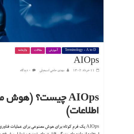
Terminology - A to D
آموزش
مقالات
واژه‌نامه
AIOps
۱۱ خرداد ۱۴۰۲
مهدی حاجی اسمعیلی
۰ دیدگاه
AIOps چیست؟ (هوش 
اطلاعات)