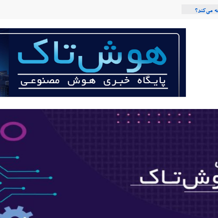
 می‌کند؟
عی با لهجه
ربات «Aru» محصول شرکت فرانسوی Nio