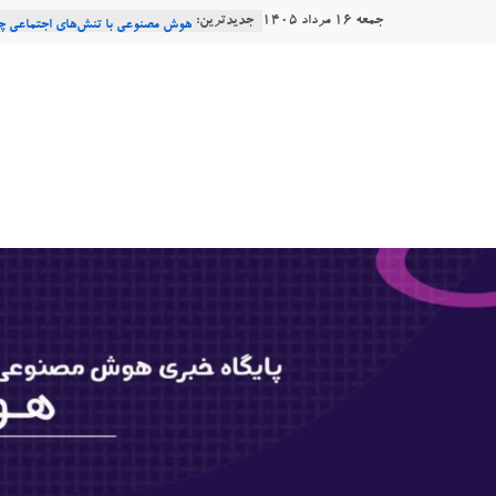
Ski
جمعه ۱۶ مرداد ۱۴۰۵
جدیدترین:
Consensus.app
t
هوش مصنوعی با تنش‌های اجتماعی چه
دستاورد تازه ایلان ماسک؛ هوش مصنو
conten
هوشتاک
طبیعی فارسی
Robotics
|
ربات T‑800
پایگاه
خبری
هوش
مصنوعی
www.hooshtaak.ir