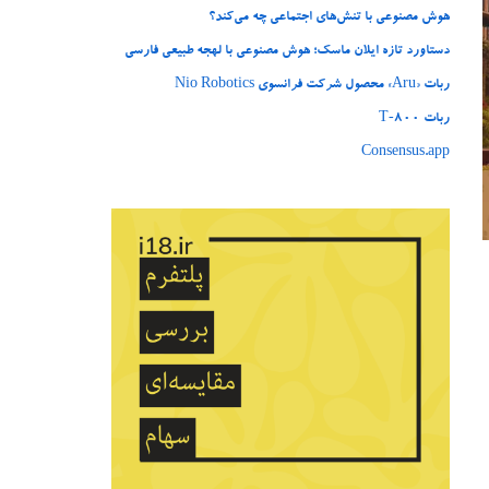
هوش مصنوعی با تنش‌های اجتماعی چه می‌کند؟
دستاورد تازه ایلان ماسک؛ هوش مصنوعی با لهجه طبیعی فارسی
ربات «Aru» محصول شرکت فرانسوی Nio Robotics
ربات T‑800
Consensus.app