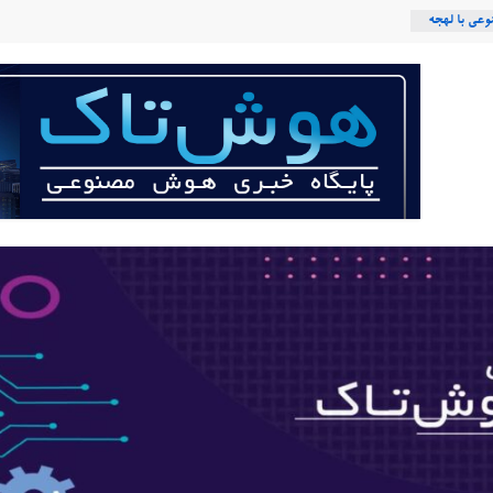
عی با لهجه
ربات «Aru» محصول شرکت فرانسوی Nio
 می‌کند؟