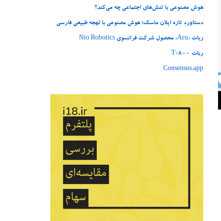
هوش مصنوعی با تنش‌های اجتماعی چه می‌کند؟
دستاورد تازه ایلان ماسک؛ هوش مصنوعی با لهجه طبیعی فارسی
ربات «Aru» محصول شرکت فرانسوی Nio Robotics
ربات T‑800
Consensus.app