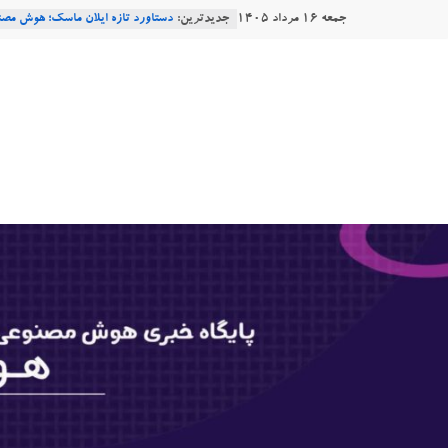
Ski
جمعه ۱۶ مرداد ۱۴۰۵
جدیدترین:
دستاورد تازه ایلان ماسک؛ هوش مصنو
t
طبیعی فارسی
conten
هوشتاک
Robotics
ربات T‑800
Consensus.app
|
هوش مصنوعی با تنش‌های اجتماعی چه
پایگاه
خبری
هوش
مصنوعی
www.hooshtaak.ir