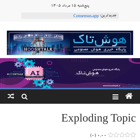
Ski
پنج‌شنبه ۱۵ مرداد ۱۴۰۵
t
ربات T‑800
جدیدترین:
conten
Consensus.app
هوش مصنوعی با تنش‌های اجتماعی چه می‌کند؟
هوشتاک
دستاورد تازه ایلان ماسک؛ هوش مصنوعی با لهجه
طبیعی فارسی
ربات «Aru» محصول شرکت فرانسوی Nio
|
Robotics
پایگاه
خبری
هوش
مصنوعی
Exploding Topic
www.hooshtaak.ir
۰
۰.۰۰