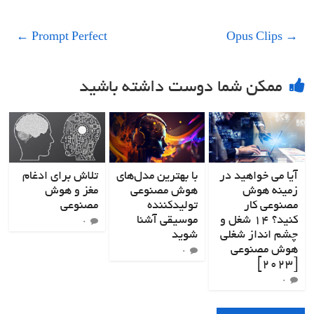
←
Prompt Perfect
Opus Clips
→
ممکن شما دوست داشته باشید
آیا می خواهید در
با بهترین مدل‌های
تلاش برای ادغام
زمینه هوش
هوش مصنوعی
مغز و هوش
مصنوعی کار
تولیدکننده
مصنوعی
کنید؟ ۱۴ شغل و
موسیقی آشنا
۰
چشم انداز شغلی
شوید
هوش مصنوعی
۰
[۲۰۲۳]
۰