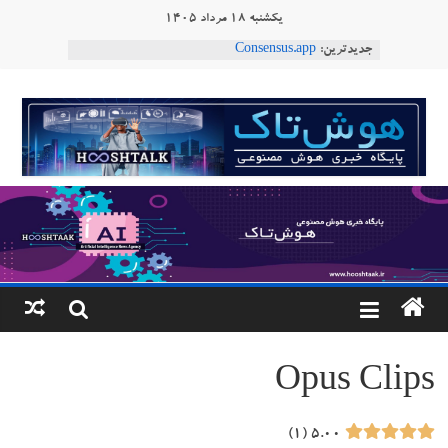
Ski
یکشنبه ۱۸ مرداد ۱۴۰۵
t
جدیدترین:
Consensus.app
conten
هوش مصنوعی با تنش‌های اجتماعی چه می‌کند؟
دستاورد تازه ایلان ماسک؛ هوش مصنوعی با لهجه
هوشتاک
طبیعی فارسی
ربات «Aru» محصول شرکت فرانسوی Nio
|
Robotics
ربات T‑800
پایگاه
خبری
هوش
مصنوعی
Opus Clips
www.hooshtaak.ir
۱
۵.۰۰