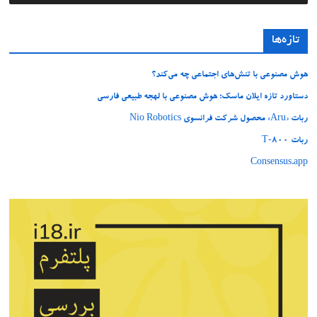
تازه‌ها
هوش مصنوعی با تنش‌های اجتماعی چه می‌کند؟
دستاورد تازه ایلان ماسک؛ هوش مصنوعی با لهجه طبیعی فارسی
ربات «Aru» محصول شرکت فرانسوی Nio Robotics
ربات T‑800
Consensus.app