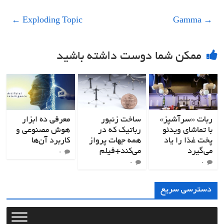
←
Exploding Topic
Gamma
→
ممکن شما دوست داشته باشید
ربات «سرآشپز»
ساخت زنبور
معرفی ده ابزار
با تماشای ویدئو
رباتیک که در
هوش مصنوعی و
پخت غذا را یاد
همه جهات پرواز
کاربرد آن‌ها
می‌گیرد
می‌کند+فیلم
۰
۰
۰
دسترسی سریع