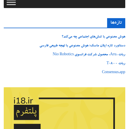
تازه‌ها
هوش مصنوعی با تنش‌های اجتماعی چه می‌کند؟
دستاورد تازه ایلان ماسک؛ هوش مصنوعی با لهجه طبیعی فارسی
ربات «Aru» محصول شرکت فرانسوی Nio Robotics
ربات T‑800
Consensus.app