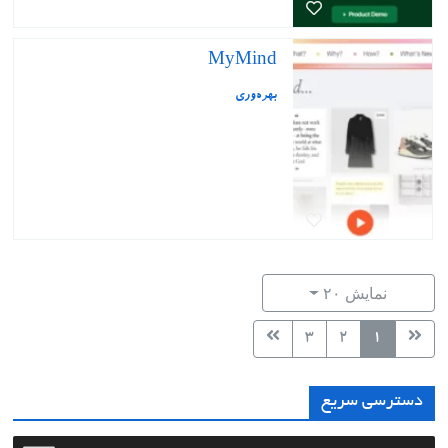
MyMind
بهره‌وری
نمایش ۲۰
۳
۲
۱
دسترسی سریع