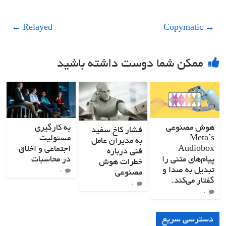
←
Relayed
Copymatic
→
ممکن شما دوست داشته باشید
هوش مصنوعی
به کارگیری
فشار کاخ سفید
Meta’s
مسئولیت
به مدیران عامل
Audiobox
اجتماعی و اخلاق
فنی درباره
پیام‌های متنی را
در محاسبات
خطرات هوش
تبدیل به صدا و
مصنوعی
۰
گفتار می‌کند.
۰
۰
دسترسی سریع