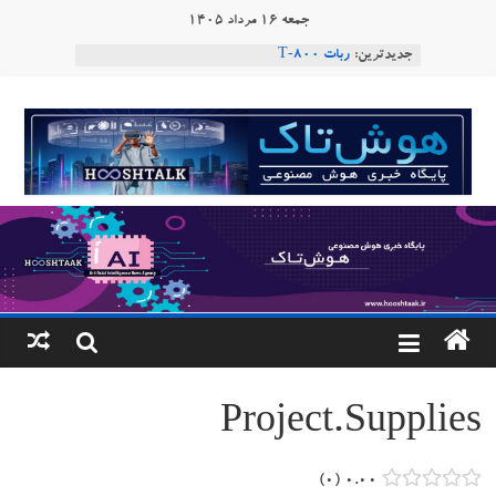
Ski
جمعه ۱۶ مرداد ۱۴۰۵
t
جدیدترین:
ربات T‑800
conten
Consensus.app
هوش مصنوعی با تنش‌های اجتماعی چه می‌کند؟
هوشتاک
دستاورد تازه ایلان ماسک؛ هوش مصنوعی با لهجه
طبیعی فارسی
|
ربات «Aru» محصول شرکت فرانسوی Nio
Robotics
پایگاه
خبری
هوش
مصنوعی
Project.Supplies
www.hooshtaak.ir
۰
۰.۰۰