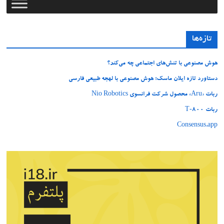
تازه‌ها
هوش مصنوعی با تنش‌های اجتماعی چه می‌کند؟
دستاورد تازه ایلان ماسک؛ هوش مصنوعی با لهجه طبیعی فارسی
ربات «Aru» محصول شرکت فرانسوی Nio Robotics
ربات T‑800
Consensus.app