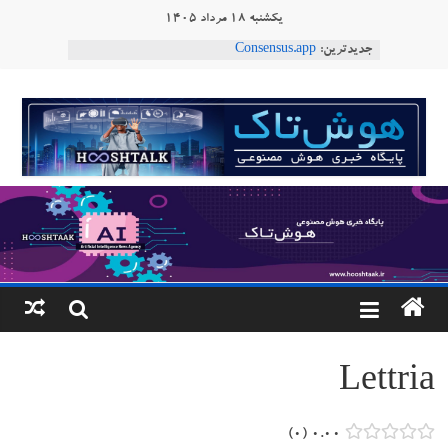
Ski
یکشنبه ۱۸ مرداد ۱۴۰۵
t
جدیدترین:
Consensus.app
conten
هوش مصنوعی با تنش‌های اجتماعی چه می‌کند؟
دستاورد تازه ایلان ماسک؛ هوش مصنوعی با لهجه
هوشتاک
طبیعی فارسی
ربات «Aru» محصول شرکت فرانسوی Nio
|
Robotics
ربات T‑800
پایگاه
خبری
هوش
مصنوعی
Lettria
www.hooshtaak.ir
۰
۰.۰۰