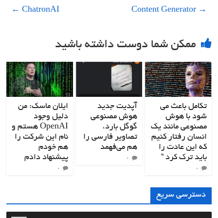
←
ChatronAI
Content Generator
→
ممکن شما دوست داشته باشید
تکامل باعث می
آپدیت جدید
ایلان ماسک: من
شود با هوش
هوش مصنوعی
دلیل وجود
مصنوعی مانند یک
گوگل بارد،
OpenAI هستم و
انسان رفتار کنیم
تصاویر فارسی را
نام این شرکت را
که این عادت را
هم می‌فهمد
هم خودم
باید ترک کرد “
پیشنهاد دادم
۰
۰
۰
دسترسی سریع