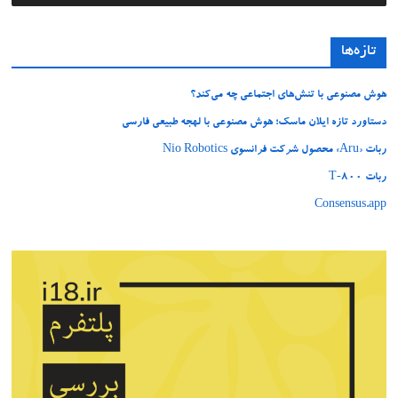
تازه‌ها
هوش مصنوعی با تنش‌های اجتماعی چه می‌کند؟
دستاورد تازه ایلان ماسک؛ هوش مصنوعی با لهجه طبیعی فارسی
ربات «Aru» محصول شرکت فرانسوی Nio Robotics
ربات T‑800
Consensus.app