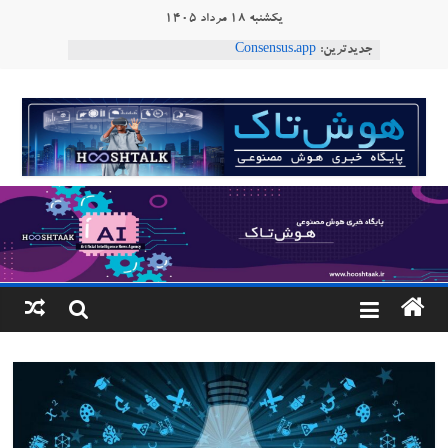
Ski
یکشنبه ۱۸ مرداد ۱۴۰۵
t
جدیدترین:
Consensus.app
conten
هوش مصنوعی با تنش‌های اجتماعی چه می‌کند؟
دستاورد تازه ایلان ماسک؛ هوش مصنوعی با لهجه
هوشتاک
طبیعی فارسی
ربات «Aru» محصول شرکت فرانسوی Nio
|
Robotics
ربات T‑800
پایگاه
خبری
هوش
مصنوعی
www.hooshtaak.ir