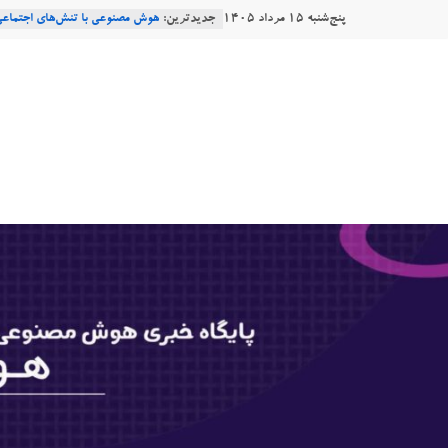
Ski
پنج‌شنبه ۱۵ مرداد ۱۴۰۵
جدیدترین:
هوش مصنوعی با تنش‌های اجتماعی
t
دستاورد تازه ایلان ماسک؛ هوش م
طبیعی فارسی
conten
هوشتاک
Robotics
ربات T‑800
|
Consensus.app
پایگاه
خبری
هوش
مصنوعی
www.hooshtaak.ir