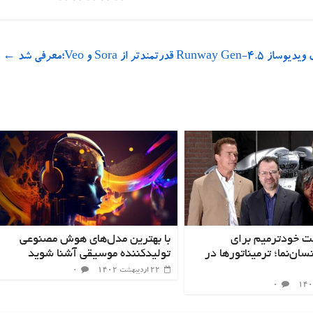
Runway Gen-4.5 قدرتمندتر از Sora و Veo؛معرفی شد
←
ت خودترمیم برای
با بهترین مدل‌های هوش مصنوعی
سان‌نما؛ ترمیناتورها در
تولیدکننده موسیقی آشنا شوید
۲۲ اردیبهشت ۱۴۰۲
۰
۰