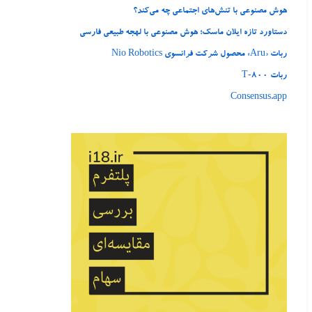
هوش مصنوعی با تنش‌های اجتماعی چه می‌کند؟
دستاورد تازه ایلان ماسک؛ هوش مصنوعی با لهجه طبیعی فارسی
ربات «Aru» محصول شرکت فرانسوی Nio Robotics
ربات T‑800
Consensus.app