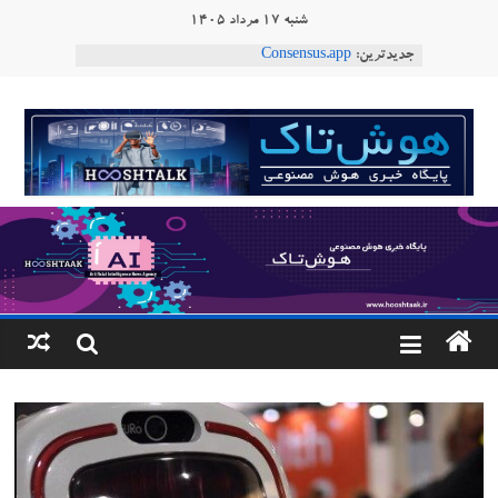
Ski
شنبه ۱۷ مرداد ۱۴۰۵
ربات T‑800
t
جدیدترین:
Consensus.app
conten
هوش مصنوعی با تنش‌های اجتماعی چه می‌کند؟
دستاورد تازه ایلان ماسک؛ هوش مصنوعی با لهجه
هوشتاک
طبیعی فارسی
ربات «Aru» محصول شرکت فرانسوی Nio
|
Robotics
پایگاه
خبری
هوش
مصنوعی
www.hooshtaak.ir