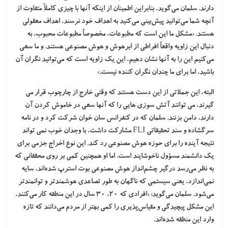
دارند. سلمان می‌گوید، بنابراین اطمینان از اینکه آنها با چیزی کاملاً متفاوت از
آنچه شما می‌توانید پیش‌بینی می‌کنید به اهداف خود نرسند، اهداف معقولی
هستند. «مشکل ما این است که مطبوعات، مخصوصاً مطبوعات محبوب، به
دنبال این زاویه واقعاً افراطی از ابرهوش و هوش مصنوعی هستند. و ما سعی
می‌کنیم این را به آنها نشان دهیم، این یک زاویه است که می‌توانید نگران آن
باشید، اما برای ما چندان نگران کننده نیست.»
البته، این جملاتی از این دست هستند که وقتی خارج از چارچوب قرار می
گیرند، می توانند آتش سوزی هایی را که آنها سعی در خاموش کردن آن
دارند، دامن بزنند. سلمان که در کنفرانس سان خوان شرکت کرد و در نامه
سرگشاده و سند تحقیقاتی FLI مشارکت داشت، با وجدان خوب نمی تواند
نتیجه آینده را برای حوزه هوش مصنوعی رد کند. این نوع اخراج جزمی برای
یک دانشمند مسؤول ناخوشایند است. اما او همچنین کمی بر روی محققانی که
به نظر می‌رسد درگیر چشم‌انداز هوش مصنوعی بوت استرپ شده‌اند، سایه
نمی‌اندازد، یعنی سیستمی که ناگهان به طور تصاعدی هوشمندتر و توانمندتر
می‌شود. سلمان می‌گوید: «افرادی که 20، 30 سال در این منطقه کار می‌کنند،
این مشکل پیچیدگی و مقیاس‌پذیری را کمی بهتر از مردم می‌دانند که تازه
وارد این منطقه شده‌اند.