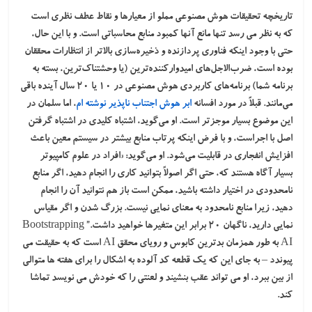
تاریخچه تحقیقات هوش مصنوعی مملو از معیارها و نقاط عطف نظری است
که به نظر می رسد تنها مانع آنها کمبود منابع محاسباتی است. و با این حال،
حتی با وجود اینکه فناوری پردازنده و ذخیره‌سازی بالاتر از انتظارات محققان
بوده است، ضرب‌الاجل‌های امیدوارکننده‌ترین (یا وحشتناک‌ترین، بسته به
برنامه شما) برنامه‌های کاربردی هوش مصنوعی در ۱۰ یا ۲۰ سال آینده باقی
می‌مانند. قبلاً در مورد افسانه
ابر هوش اجتناب ناپذیر نوشته ام
، اما سلمان در
این موضوع بسیار موجزتر است. او می‌گوید، اشتباه کلیدی در اشتباه گرفتن
اصل با اجراست، و با فرض اینکه پرتاب منابع بیشتر در سیستم معین باعث
افزایش انفجاری در قابلیت می‌شود. او می‌گوید: «افراد در علوم کامپیوتر
بسیار آگاه هستند که، حتی اگر اصولاً بتوانید کاری را انجام دهید، اگر منابع
نامحدودی در اختیار داشته باشید، ممکن است باز هم نتوانید آن را انجام
دهید، زیرا منابع نامحدود به معنای نمایی نیست. بزرگ شدن و اگر مقیاس
نمایی دارید، ناگهان 20 برابر این متغیرها خواهید داشت.” Bootstrapping
AI به طور همزمان بدترین کابوس و رویای محقق AI است که به حقیقت می
پیوندد – به جای این که یک قطعه کد آلوده به اشکال را برای هفته ها متوالی
از بین ببرد، او می تواند عقب بنشیند و لعنتی را که خودش می نویسد تماشا
کند.