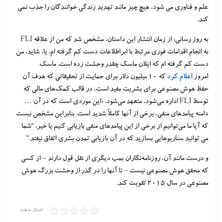
علم و فناوری می شود، هیچ چیز مانند تهدید زندگی خوانندگان را جذب نمی
کند.
به روز رسانی:
از زمان انتشار این داستان، مشخص شد که من از علاقه FLI
به انجام اقدامات فوری مرتبط با ابراطلاعات دست کم گرفته ام. یا، شاید، من
دست کم گرفته ام که ایلان ماسک چقدر وحشت زده است. ماسک
امروز
اعلام کرد
که 10 میلیون دلار برای حمایت از تحقیقاتی که هدف آن
حفظ هوش مصنوعی برای بشریت مفید است، در قالب کمک‌های مالی که
توسط FLI اداره می‌شود، متعهد می‌شود. «این موردی است که در آن …
دامنه پیامدهای منفی، برخی از آنها کاملاً شدید است. بنابراین مشخص نیست
که آیا ما می‌توانیم از برخی از این پیامدهای منفی بازیابی کنیم یا خیر. “شما
می توانید سناریوهایی بسازید که در آن بازیابی تمدن بشری اتفاق نیفتد.”
و درست مانند آن، روزنامه‌نگاران بمب دیگری از نقل قول دارند – از کسی
که محقق هوش مصنوعی نیست – تا آنها را در گذر از وحشت بزرگ هوش
مصنوعی در سال ۲۰۱۵ تقویت کند.
امتیاز بدهید