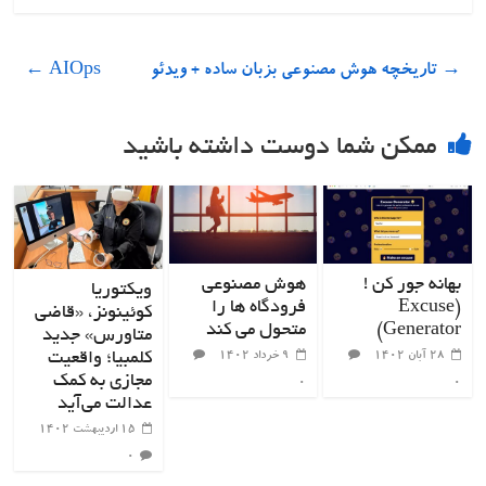
→
تاریخچه هوش مصنوعی بزبان ساده + ویدئو
AIOps
←
ممکن شما دوست داشته باشید
بهانه جور کن !
هوش مصنوعی
ویکتوریا
(Excuse
فرودگاه ها را
کوئینونز، «قاضی
Generator)
متحول می کند
متاورس» جدید
کلمبیا؛ واقعیت
۲۸ آبان ۱۴۰۲
۹ خرداد ۱۴۰۲
مجازی به کمک
۰
۰
عدالت می‌آید
۱۵ اردیبهشت ۱۴۰۲
۰