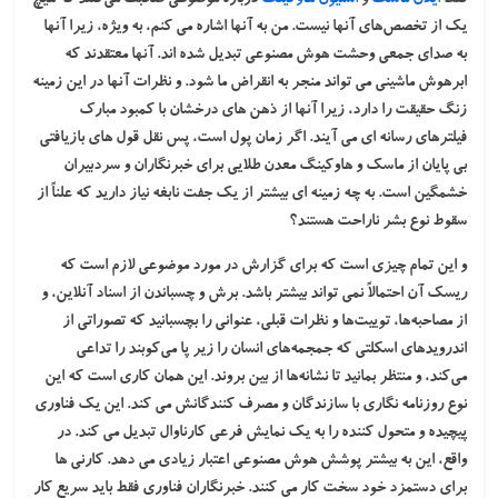
فقط
ایلان ماسک
و
استیون هاوکینگ
درباره موضوعی صحبت می‌کنند که هیچ
یک از تخصص‌های آنها نیست. من به آنها اشاره می کنم، به ویژه، زیرا آنها
به صدای جمعی وحشت هوش مصنوعی تبدیل شده اند. آنها معتقدند که
ابرهوش ماشینی می تواند منجر به انقراض ما شود. و نظرات آنها در این زمینه
زنگ حقیقت را دارد، زیرا آنها از ذهن های درخشان با کمبود مبارک
فیلترهای رسانه ای می آیند. اگر زمان پول است، پس نقل قول های بازیافتی
بی پایان از ماسک و هاوکینگ معدن طلایی برای خبرنگاران و سردبیران
خشمگین است. به چه زمینه ای بیشتر از یک جفت نابغه نیاز دارید که علناً از
سقوط نوع بشر ناراحت هستند؟
و این تمام چیزی است که برای گزارش در مورد موضوعی لازم است که
ریسک آن احتمالاً نمی تواند بیشتر باشد. برش و چسباندن از اسناد آنلاین، و
از مصاحبه‌ها، توییت‌ها و نظرات قبلی، عنوانی را بچسبانید که تصوراتی از
اندرویدهای اسکلتی که جمجمه‌های انسان را زیر پا می‌کوبند را تداعی
می‌کند، و منتظر بمانید تا نشانه‌ها از بین بروند. این همان کاری است که این
نوع روزنامه نگاری با سازندگان و مصرف کنندگانش می کند. این یک فناوری
پیچیده و متحول کننده را به یک نمایش فرعی کارناوال تبدیل می کند. در
واقع، این به بیشتر پوشش هوش مصنوعی اعتبار زیادی می دهد. کارنی ها
برای دستمزد خود سخت کار می کنند. خبرنگاران فناوری فقط باید سریع کار