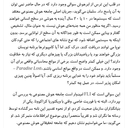
در قلب این ترس از ابرهوش سوالی وجود دارد که در حال حاضر نمی توان
به آن پاسخ داد. سلمان می‌گوید: «جریان اصلی جامعه هوش مصنوعی معتقد
است که سیستم‌ها در ۱۰ یا ۲۰ سال آینده به هوشی در سطح انسانی خواهند
رسید، اگرچه منظور من همه جنبه‌های هوش نیست. به عنوان مثال، تشخیص
گفتار و بینایی ممکن است به طور جداگانه به آن سطح از توانایی برسد، بدون
اینکه به سیستمی اضافه شود که نوع نشانه های اجتماعی را که حتی کودکان
نوپا می توانند دریافت کنند، درک کند. اما آیا کامپیوترها برنامه نویسان
بزرگی خواهند بود یا ریاضیدانان بزرگ یا چیزهای دیگری که نیاز به خلاقیت
دارند؟ این خیلی کمتر واضح است. برخی از موانع محاسباتی واقعی برای آن
وجود دارد، و ممکن است در واقع موانع اساسی باشند.»
Paradise Lost
–
مسلماً باید بتواند خود را به خدایی برنامه ریزی کند. آیا اصولاً چنین چیزی
امکان پذیر است، در عمل چه کمتر؟
این سوالی است که FLI امیدوار است جامعه هوش مصنوعی به بررسی آن
بپردازد، البته نه با فوریت خاصی. وقتی با ویکتوریا کراکوونا، یکی از
بنیانگذاران سازمان صحبت کردم، او از نحوه تفسیر این نامه سرگشاده توسط
رسانه ها نگران شد و تقریباً منحصراً روی موضوع ابراطلاعات متمرکز شد. او
می‌گوید: «ما می‌خواستیم نشان دهیم که جامعه تحقیقاتی هوش مصنوعی،