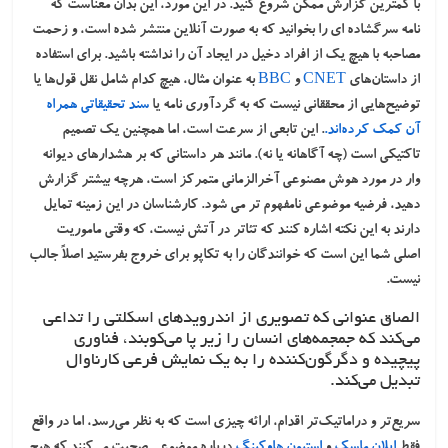
با کمترین گزارش ممکن شروع کنید. در این مورد، این بدان معناست که
نامه سرگشاده ای را بخوانید که به صورت آنلاین منتشر شده است، و زحمت
مصاحبه با هیچ یک از افراد دخیل در ایجاد آن را نداشته باشید. برای استفاده
از داستان‌های
CNET
و
BBC
به عنوان مثال، هیچ کدام شامل نقل قول‌ها یا
توضیح‌هایی از محققانی نیست که به گردآوری نامه یا
سند تحقیقاتی همراه
آن کمک کرده‌اند.
. این تابعی از سرعت است، اما همچنین یک تصمیم
تاکتیکی است (چه آگاهانه یا نه). مانند هر داستانی که بر هشدارهای دیوانه
وار در مورد هوش مصنوعی آخرالزمانی متمرکز است، هرچه بیشتر گزارش
دهید، فرضیه موضوعی نامفهوم تر می شود. کارشناسان در این زمینه تمایل
دارند به این نکته اشاره کنند که تئاتر در آتش نیست، که وقتی ماموریت
اصلی شما این است که خوانندگان را به تکاپو برای خروج بفرستید اصلاً جالب
نیست.
الصاق عنوانی که تصویری از اندرویدهای اسکلتی را تداعی
می‌کند که جمجمه‌های انسان را زیر پا می‌کوبند، فناوری
پیچیده و دگرگون‌کننده را به یک نمایش فرعی کارناوال
تبدیل می‌کند.
سریع‌تر و دراماتیک‌تر اقدام، ارائه چیزی است که به نظر می‌رسد، اما در واقع