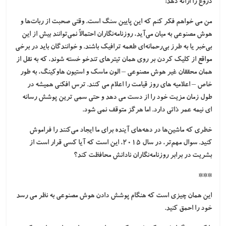
دروغ را ارائه دهد:
من می خواهم فکر کنم که این پایین سنگ است. وقتی صحبت از ربات‌ها و
هوش مصنوعی به میان می‌آید، روزنامه‌نگاران احتمالاً نمی‌توانند بیش از این
بی‌خبر یا به طرز بی‌رحمانه‌ای طعمه ترافیک باشند. و خوانندگان باید در برخی
مواقع از کلیک کردن بر روی همان تیترهای تندخو خسته شوند، که به نقل از
همان محققان غیر هوش مصنوعی – الون ماسک و استیون هاوکینگ، به طور
خاص – اعلامیه های روز قیامت را اعلام می کنند. ترس افکنی همیشه در
طول زمان مزیت خود را از دست می دهد و حتی سمی ترین پوشش رسانه
ای نیمه عمر ذاتی دارد. اما هرگز متوقف نمی شود.
خطری که ماشین‌ها در دهه‌های آینده برای ما ایجاد می‌کنند را فراموش
کنید. سوال مهم‌تر، در سال ۲۰۱۵، این است که آیا کسی قرار است از
بشریت در برابر روزنامه‌نگاران نادانش محافظت کند؟
***
این همان چیزی است که هنگام پوشش دادن هوش مصنوعی به نظر می رسد
خود را احمق کنید.