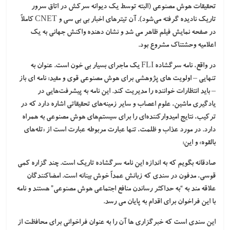
تحقیقات هوش مصنوعی (البته توسط یک دیوانه سرکش در اتاق سرور
تاریک نادیده گرفته می‌شود). آن تیترهای اخبار بی بی سی و CNET کاملاً
در صفحه نمایش فیلم ظاهر می شد و نشان دهنده واکنش جهانی به یک
اعلامیه وحشتناک مشروع بود.
در واقع، نامه سرگشاده FLI یک ماجرای بسیار بی خون است. عنوان به
تنهایی – اولویت های پژوهشی برای هوش مصنوعی قوی و مفید: نامه ای باز
– باید انتظارات خواننده را مدیریت کند. این نامه به پیشرفت‌هایی در
یادگیری ماشین، علوم اعصاب و سایر زمینه‌های تحقیقاتی اشاره دارد که در
ترکیب، نتایج امیدوارکننده‌ای را برای سیستم‌های هوش مصنوعی به همراه
دارد. در مورد عذاب و ظلمت، تنها عبارت مربوطه عبارت است از «تله‌های
بالقوه» و این:
صادقانه بگویم که به اندازه این نامه سرگشاده تاریک است. چند گزاره کمی
قوسی، مدفون در سندی که زبانش عمداً خوش بینانه است. امضاکنندگان
علاقه مند به “به حداکثر رساندن منافع اجتماعی هوش مصنوعی” هستند و نامه
با این فراخوان برای اقدام به پایان می رسد.
این سندی است که خبرگزاری ها آن را به عنوان فراخوانی برای محافظت از