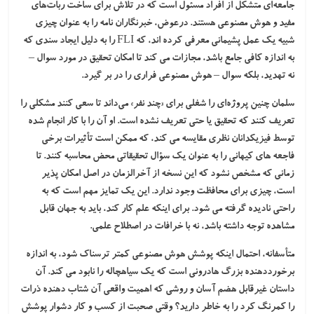
جامعه‌ای متشکل از افراد مسئول است که در تلاش برای ساخت ربات‌های
مفید و هوش مصنوعی هستند. درعوض، خبرنگاران نامه را به عنوان چیزی
شبیه یک عمل پشیمانی معرفی کرده اند، که FLI را به دلیل ایجاد سندی که
به اندازه کافی جامع باشد، مجازات می کند تا امکان تحقیق در مورد سوال –
نه تهدید، بلکه سوال – هوش مصنوعی فراری را در بر گیرد.
سلمان چنین پروژه‌ای را شغلی برای «چند نفر» می‌داند تا سعی کنند مشکلی را
تعریف کنند که تحقیق یا حتی تعریف نشده است. او آن را با کار انجام شده
توسط فیزیکدانان نظری مقایسه می کند، که ممکن است تأثیرات برخی
فاجعه های کیهانی را به عنوان یک سؤال تحقیقاتی محض محاسبه کنند. تا
زمانی که مشخص نشود که این نسخه از آخرالزمان در اصل امکان پذیر
است، چیزی برای محافظت وجود ندارد. این یک تمایز مهم است که به
راحتی نادیده گرفته می شود. برای اینکه علم کار کند، باید به جهان قابل
مشاهده توجه داشته باشد، نه با خرافات در اصطلاح علمی.
متأسفانه، احتمال اینکه پوشش هوش مصنوعی کمتر ترسناک شود، به اندازه
برخورددهنده بزرگ هادرونی است که یک سیاهچاله را نابود می کند. آن
داستان غیرقابل هضم آسان و روشی که اهمیت واقعی آن شتاب دهنده ذرات
را کمرنگ کرد را به خاطر دارید؟ وقتی صحبت از کسب و کار دشوار پوشش