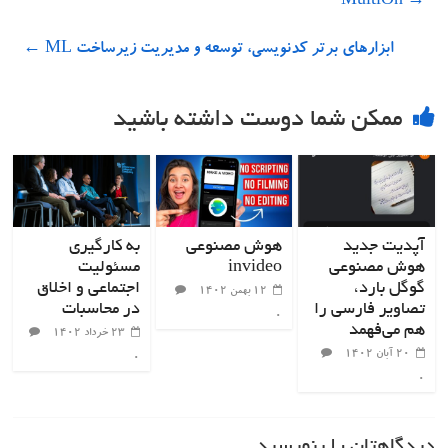
MultiOn
→
ابزارهای برتر کدنویسی، توسعه و مدیریت زیرساخت ML
←
ممکن شما دوست داشته باشید
آپدیت جدید
هوش مصنوعی
به کارگیری
هوش مصنوعی
invideo
مسئولیت
گوگل بارد،
اجتماعی و اخلاق
۱۲ بهمن ۱۴۰۲
تصاویر فارسی را
در محاسبات
۰
هم می‌فهمد
۲۳ خرداد ۱۴۰۲
۲۰ آبان ۱۴۰۲
۰
۰
دیدگاهتان را بنویسید