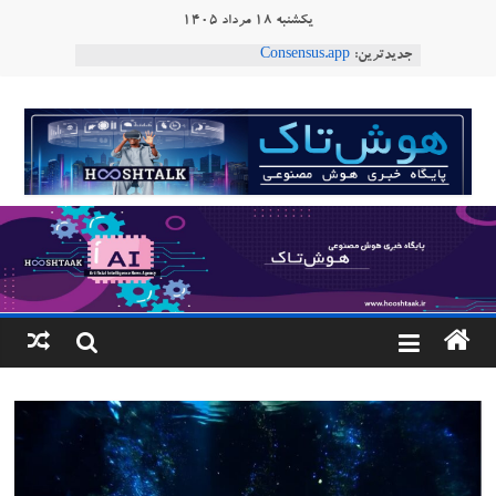
Ski
یکشنبه ۱۸ مرداد ۱۴۰۵
ربات T‑800
t
جدیدترین:
Consensus.app
conten
هوش مصنوعی با تنش‌های اجتماعی چه می‌کند؟
هوشتاک
دستاورد تازه ایلان ماسک؛ هوش مصنوعی با لهجه
طبیعی فارسی
ربات «Aru» محصول شرکت فرانسوی Nio
|
Robotics
پایگاه
خبری
هوش
مصنوعی
www.hooshtaak.ir