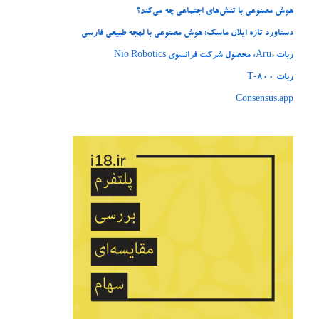
هوش مصنوعی با تنش‌های اجتماعی چه می‌کند؟
دستاورد تازه ایلان ماسک؛ هوش مصنوعی با لهجه طبیعی فارسی
ربات «Aru» محصول شرکت فرانسوی Nio Robotics
ربات T‑800
Consensus.app