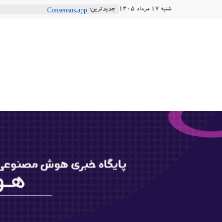
Ski
شنبه ۱۷ مرداد ۱۴۰۵
جدیدترین:
ربات T‑800
t
Consensus.app
هوش مصنوعی با تنش‌های اجتماعی چه
conten
هوشتاک
دستاورد تازه ایلان ماسک؛ هوش مصنو
طبیعی فارسی
|
Robotics
پایگاه
خبری
هوش
مصنوعی
www.hooshtaak.ir