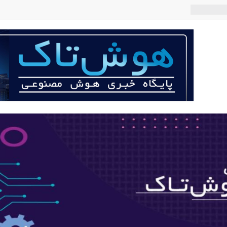
 می‌کند؟
عی با لهجه
ربات «Aru» محصول شرکت فرانسوی Nio