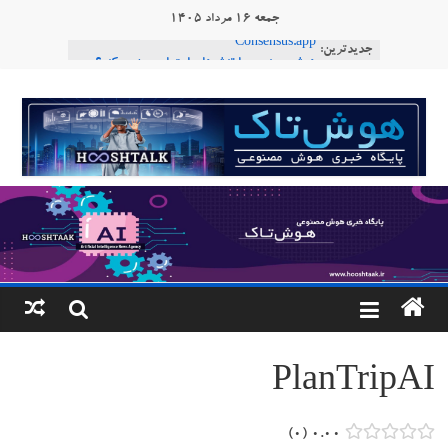
Ski
جمعه ۱۶ مرداد ۱۴۰۵
t
جدیدترین:
Consensus.app
conten
هوش مصنوعی با تنش‌های اجتماعی چه می‌کند؟
دستاورد تازه ایلان ماسک؛ هوش مصنوعی با لهجه
هوشتاک
طبیعی فارسی
ربات «Aru» محصول شرکت فرانسوی Nio
|
Robotics
ربات T‑800
پایگاه
خبری
هوش
مصنوعی
PlanTripAI
www.hooshtaak.ir
۰
۰.۰۰