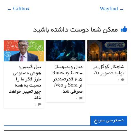
←
Giftbox
Wayfind
→
ممکن شما دوست داشته باشید
شاهکار گوگل در
مدل ویدیوساز
بیل گیتس:
تولید تصویر Ai
Runway Gen-
هوش مصنوعی
4.5 قدرتمندتر
طرز فکر ما را
۰
از Sora و Veo؛
نسبت به همه
معرفی شد
چیز تغییر خواهد
داد
۰
۱
دسترسی سریع