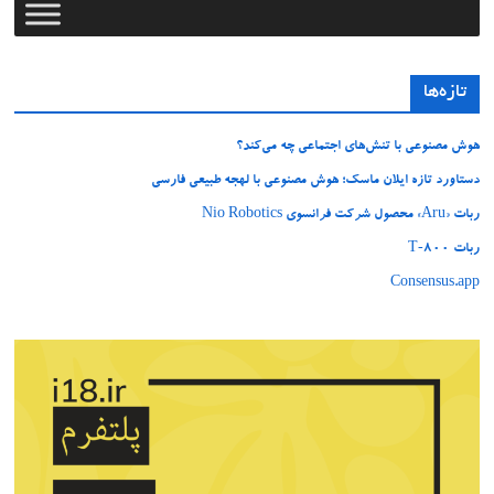
تازه‌ها
هوش مصنوعی با تنش‌های اجتماعی چه می‌کند؟
دستاورد تازه ایلان ماسک؛ هوش مصنوعی با لهجه طبیعی فارسی
ربات «Aru» محصول شرکت فرانسوی Nio Robotics
ربات T‑800
Consensus.app