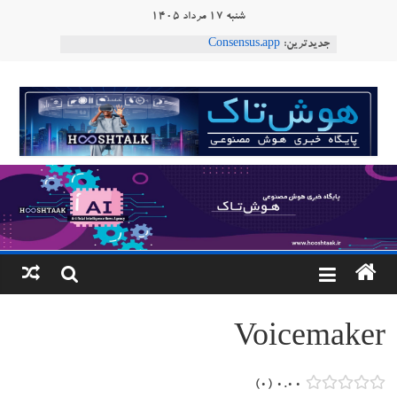
Ski
شنبه ۱۷ مرداد ۱۴۰۵
t
جدیدترین:
Consensus.app
conten
هوش مصنوعی با تنش‌های اجتماعی چه می‌کند؟
دستاورد تازه ایلان ماسک؛ هوش مصنوعی با لهجه
هوشتاک
طبیعی فارسی
ربات «Aru» محصول شرکت فرانسوی Nio
|
Robotics
ربات T‑800
پایگاه
خبری
هوش
مصنوعی
Voicemaker
www.hooshtaak.ir
۰
۰.۰۰