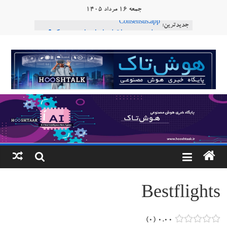
Ski
جمعه ۱۶ مرداد ۱۴۰۵
t
جدیدترین:
Consensus.app
conten
هوش مصنوعی با تنش‌های اجتماعی چه می‌کند؟
دستاورد تازه ایلان ماسک؛ هوش مصنوعی با لهجه
هوشتاک
طبیعی فارسی
ربات «Aru» محصول شرکت فرانسوی Nio
|
Robotics
ربات T‑800
پایگاه
خبری
هوش
مصنوعی
Bestflights
www.hooshtaak.ir
۰
۰.۰۰