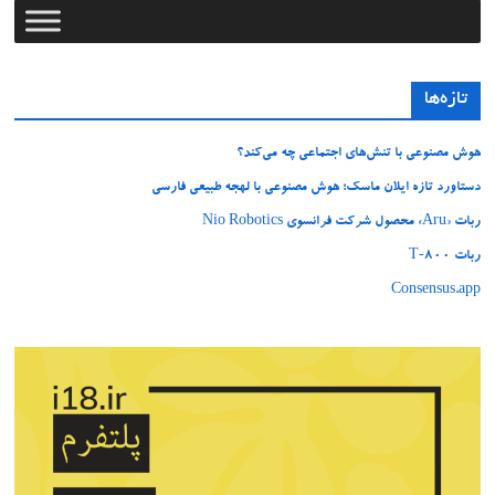
تازه‌ها
هوش مصنوعی با تنش‌های اجتماعی چه می‌کند؟
دستاورد تازه ایلان ماسک؛ هوش مصنوعی با لهجه طبیعی فارسی
ربات «Aru» محصول شرکت فرانسوی Nio Robotics
ربات T‑800
Consensus.app