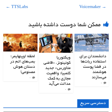
←
TTSLabs
Voicemaker
→
ممکن شما دوست داشته باشید
دانشمندان برای
لحظه اوپنهایمر؛
ویکتوریا
استفاده ربات‌ها
بمب‌های اتم در
کوئینونز، «قاضی
در فضا پوست
دستان هوش
متاورس» جدید
هوشمند
مصنوعی!
کلمبیا؛ واقعیت
می‌سازند
مجازی به کمک
۰
عدالت می‌آید
۰
۰
دسترسی سریع