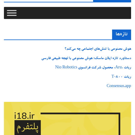
تازه‌ها
هوش مصنوعی با تنش‌های اجتماعی چه می‌کند؟
دستاورد تازه ایلان ماسک؛ هوش مصنوعی با لهجه طبیعی فارسی
ربات «Aru» محصول شرکت فرانسوی Nio Robotics
ربات T‑800
Consensus.app