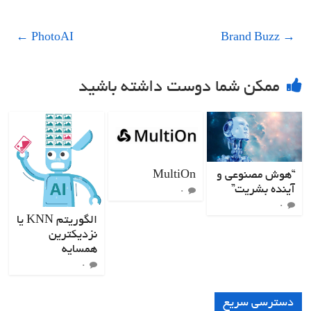
←
PhotoAI
Brand Buzz
→
ممکن شما دوست داشته باشید
“هوش مصنوعی و
MultiOn
آینده بشریت”
۰
۰
الگوریتم KNN یا
نزدیکترین
همسایه
۰
دسترسی سریع