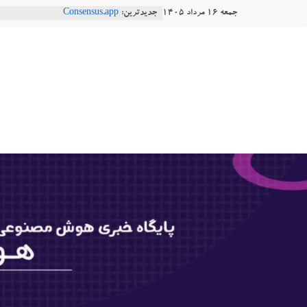
Ski
جمعه ۱۶ مرداد ۱۴۰۵
جدیدترین:
Consensus.app
t
هوش مصنوعی با تنش‌های اجتماعی چه
دستاورد تازه ایلان ماسک؛ هوش مصنو
conten
هوشتاک
طبیعی فارسی
Robotics
|
ربات T‑800
پایگاه
خبری
هوش
مصنوعی
www.hooshtaak.ir