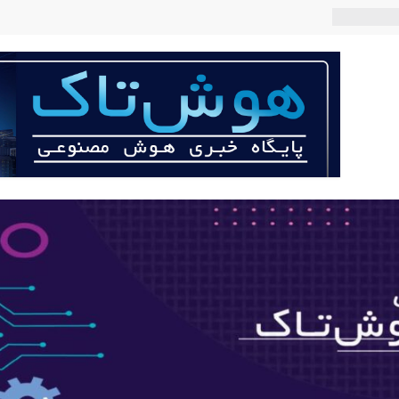
 می‌کند؟
عی با لهجه
ربات «Aru» محصول شرکت فرانسوی Nio