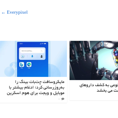
←
Everypixel
مایکروسافت چت‌بات بینگ را
عی به کشف داروهای
به‌روزرسانی کرد؛ ادغام بیشتر با
ت می بخشد
موبایل و ویجت برای هوم اسکرین
۰