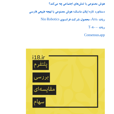
هوش مصنوعی با تنش‌های اجتماعی چه می‌کند؟
دستاورد تازه ایلان ماسک؛ هوش مصنوعی با لهجه طبیعی فارسی
ربات «Aru» محصول شرکت فرانسوی Nio Robotics
ربات T‑800
Consensus.app