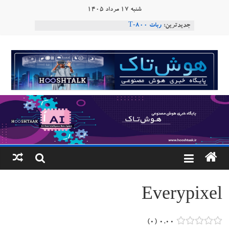
Ski
شنبه ۱۷ مرداد ۱۴۰۵
t
جدیدترین:
ربات T‑800
conten
Consensus.app
هوش مصنوعی با تنش‌های اجتماعی چه می‌کند؟
هوشتاک
دستاورد تازه ایلان ماسک؛ هوش مصنوعی با لهجه
طبیعی فارسی
|
ربات «Aru» محصول شرکت فرانسوی Nio
Robotics
پایگاه
خبری
هوش
مصنوعی
Everypixel
www.hooshtaak.ir
۰
۰.۰۰