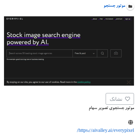
موتور جستجو
نشانک
موتور جستجوی تصویر سهام
https://aivalley.ai/everypixel/