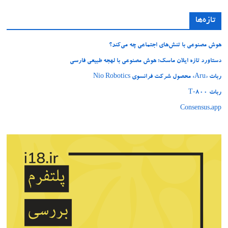
تازه‌ها
هوش مصنوعی با تنش‌های اجتماعی چه می‌کند؟
دستاورد تازه ایلان ماسک؛ هوش مصنوعی با لهجه طبیعی فارسی
ربات «Aru» محصول شرکت فرانسوی Nio Robotics
ربات T‑800
Consensus.app