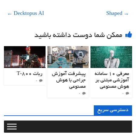
←
Decktopus AI
Shaped
→
ممکن شما دوست داشته باشید
معرفی ۱۰ سامانه
پیشرفت آموزش
ربات T‑800
آموزشی مبتنی بر
جراحی با هوش
۰
هوش مصنوعی
مصنوعی
۰
۰
دسترسی سریع