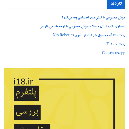
تازه‌ها
هوش مصنوعی با تنش‌های اجتماعی چه می‌کند؟
دستاورد تازه ایلان ماسک؛ هوش مصنوعی با لهجه طبیعی فارسی
ربات «Aru» محصول شرکت فرانسوی Nio Robotics
ربات T‑800
Consensus.app