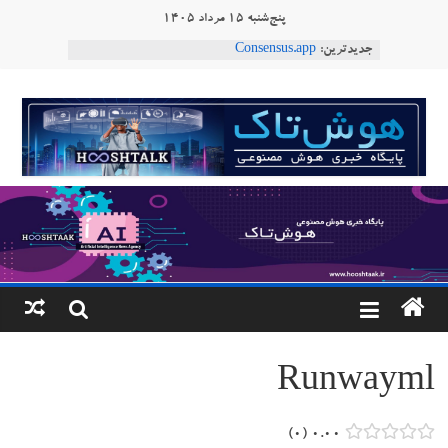
Ski
پنج‌شنبه ۱۵ مرداد ۱۴۰۵
t
جدیدترین:
Consensus.app
conten
هوش مصنوعی با تنش‌های اجتماعی چه می‌کند؟
دستاورد تازه ایلان ماسک؛ هوش مصنوعی با لهجه
هوشتاک
طبیعی فارسی
ربات «Aru» محصول شرکت فرانسوی Nio
|
Robotics
ربات T‑800
پایگاه
خبری
هوش
مصنوعی
Runwayml
www.hooshtaak.ir
۰
۰.۰۰