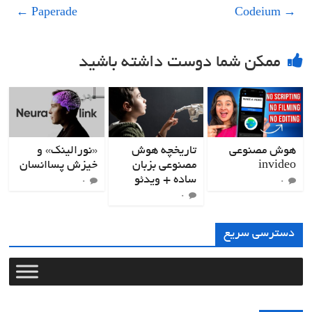
←
Paperade
Codeium
→
ممکن شما دوست داشته باشید
هوش مصنوعی
تاریخچه هوش
«نورالینک» و
invideo
مصنوعی بزبان
خیزش پساانسان
ساده + ویدئو
۰
۰
۰
دسترسی سریع