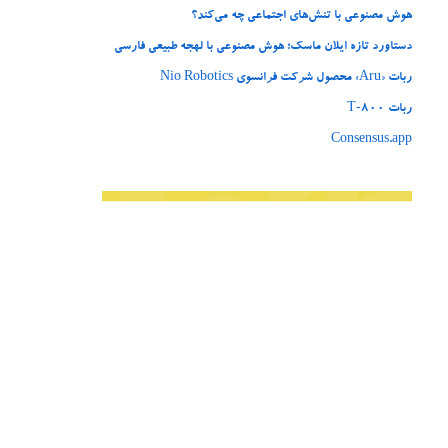
هوش مصنوعی با تنش‌های اجتماعی چه می‌کند؟
دستاورد تازه ایلان ماسک؛ هوش مصنوعی با لهجه طبیعی فارسی
ربات «Aru» محصول شرکت فرانسوی Nio Robotics
ربات T‑800
Consensus.app