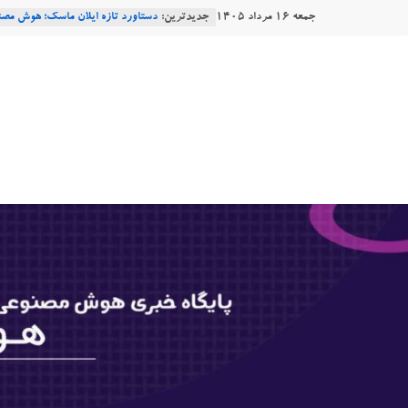
Ski
جمعه ۱۶ مرداد ۱۴۰۵
جدیدترین:
دستاورد تازه ایلان ماسک؛ هوش مصنو
t
طبیعی فارسی
conten
هوشتاک
Robotics
ربات T‑800
Consensus.app
|
هوش مصنوعی با تنش‌های اجتماعی چه
پایگاه
خبری
هوش
مصنوعی
www.hooshtaak.ir