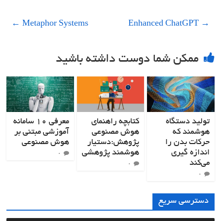
←
Metaphor Systems
Enhanced ChatGPT
→
ممکن شما دوست داشته باشید
تولید دستگاه
کتابچه راهنمای
معرفی ۱۰ سامانه
هوشمند که
هوش مصنوعی
آموزشی مبتنی بر
حرکات بدن را
پژوهش:دستیار
هوش مصنوعی
اندازه گیری
هوشمند پژوهشی
۰
می‌کند
۰
۰
دسترسی سریع