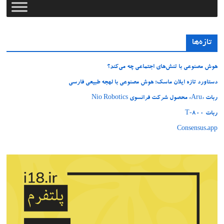
تازه‌ها
هوش مصنوعی با تنش‌های اجتماعی چه می‌کند؟
دستاورد تازه ایلان ماسک؛ هوش مصنوعی با لهجه طبیعی فارسی
ربات «Aru» محصول شرکت فرانسوی Nio Robotics
ربات T‑800
Consensus.app