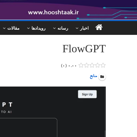
اخبار
رسانه
رویدادها
مقالات
FlowGPT
۰
۰.۰۰
منابع