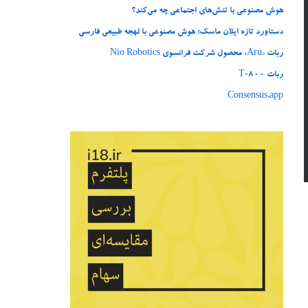
هوش مصنوعی با تنش‌های اجتماعی چه می‌کند؟
دستاورد تازه ایلان ماسک؛ هوش مصنوعی با لهجه طبیعی فارسی
ربات «Aru» محصول شرکت فرانسوی Nio Robotics
ربات T‑800
Consensus.app