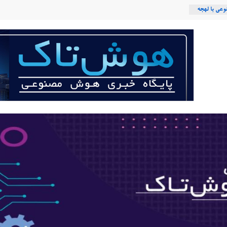
عی با لهجه
ربات «Aru» محصول شرکت فرانسوی Nio
 می‌کند؟