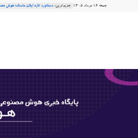
Ski
جمعه ۱۶ مرداد ۱۴۰۵
جدیدترین:
دستاورد تازه ایلان ماسک؛ هوش مصنو
t
طبیعی فارسی
conten
هوشتاک
Robotics
ربات T‑800
Consensus.app
|
هوش مصنوعی با تنش‌های اجتماعی چه
پایگاه
خبری
هوش
مصنوعی
www.hooshtaak.ir