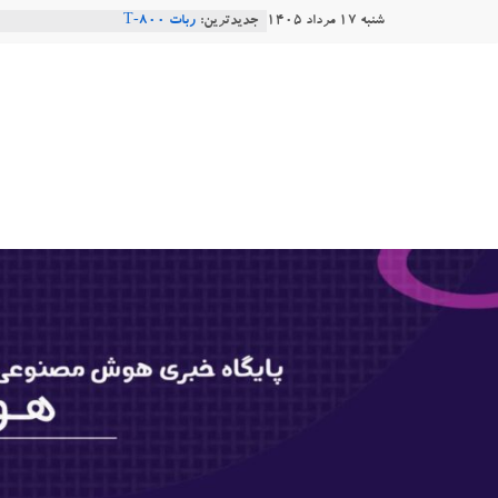
Ski
شنبه ۱۷ مرداد ۱۴۰۵
جدیدترین:
Robotics
t
ربات T‑800
conten
Consensus.app
هوشتاک
هوش مصنوعی با تنش‌های اجتماعی چه
دستاورد تازه ایلان ماسک؛ هوش مصنو
طبیعی فارسی
|
پایگاه
خبری
هوش
مصنوعی
www.hooshtaak.ir