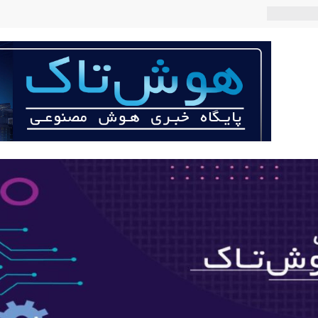
ربات «Aru» محصول شرکت فرانسوی Nio
 می‌کند؟
عی با لهجه