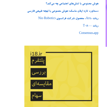
هوش مصنوعی با تنش‌های اجتماعی چه می‌کند؟
دستاورد تازه ایلان ماسک؛ هوش مصنوعی با لهجه طبیعی فارسی
ربات «Aru» محصول شرکت فرانسوی Nio Robotics
ربات T‑800
Consensus.app