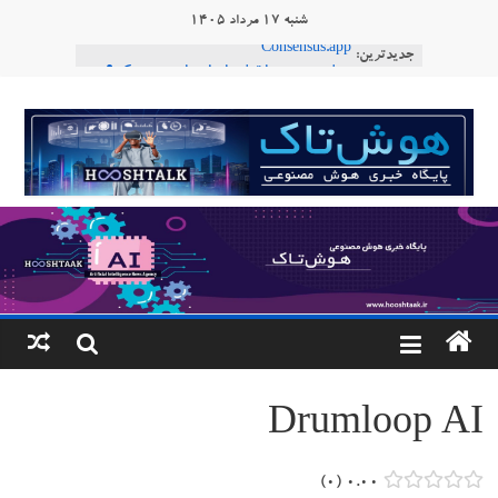
Ski
شنبه ۱۷ مرداد ۱۴۰۵
t
جدیدترین:
Consensus.app
conten
هوش مصنوعی با تنش‌های اجتماعی چه می‌کند؟
دستاورد تازه ایلان ماسک؛ هوش مصنوعی با لهجه
هوشتاک
طبیعی فارسی
ربات «Aru» محصول شرکت فرانسوی Nio
|
Robotics
ربات T‑800
پایگاه
خبری
هوش
مصنوعی
Drumloop AI
www.hooshtaak.ir
۰
۰.۰۰