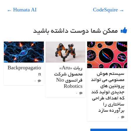
←
Humata AI
CodeSquire
→
ممکن شما دوست داشته باشید
ربات «Aru»
Backpropagatio
سیستم هوش
محصول شرکت
n
مصنوعی می تواند
فرانسوی Nio
۰
پروتئین های
Robotics
جدیدی تولید کند
۰
که اهداف طراحی
ساختاری را
برآورده سازد
۰