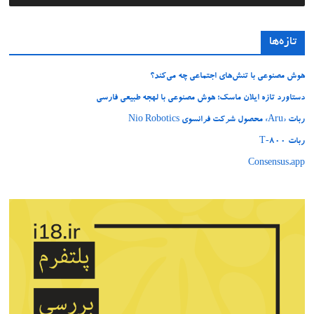
تازه‌ها
هوش مصنوعی با تنش‌های اجتماعی چه می‌کند؟
دستاورد تازه ایلان ماسک؛ هوش مصنوعی با لهجه طبیعی فارسی
ربات «Aru» محصول شرکت فرانسوی Nio Robotics
ربات T‑800
Consensus.app