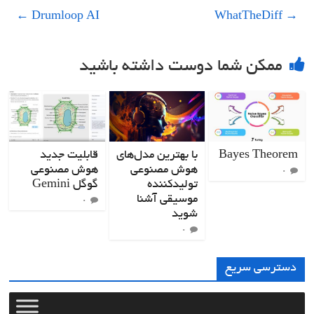
←
Drumloop AI
WhatTheDiff
→
ممکن شما دوست داشته باشید
Bayes Theorem
با بهترین مدل‌های
قابلیت جدید
هوش مصنوعی
هوش مصنوعی
۰
تولیدکننده
گوگل Gemini
موسیقی آشنا
۰
شوید
۰
دسترسی سریع