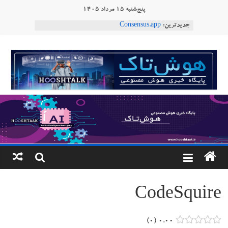
Ski
پنج‌شنبه ۱۵ مرداد ۱۴۰۵
t
جدیدترین:
Consensus.app
conten
هوش مصنوعی با تنش‌های اجتماعی چه می‌کند؟
دستاورد تازه ایلان ماسک؛ هوش مصنوعی با لهجه
هوشتاک
طبیعی فارسی
ربات «Aru» محصول شرکت فرانسوی Nio
|
Robotics
ربات T‑800
پایگاه
خبری
هوش
مصنوعی
CodeSquire
www.hooshtaak.ir
۰
۰.۰۰