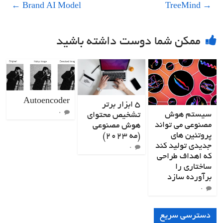
←
Brand AI Model
TreeMind
→
ممکن شما دوست داشته باشید
Autoencoder
5 ابزار برتر
سیستم هوش
0
تشخیص محتوای
مصنوعی می تواند
هوش مصنوعی
پروتئین های
(مه 2023)
جدیدی تولید کند
0
که اهداف طراحی
ساختاری را
برآورده سازد
0
دسترسی سریع