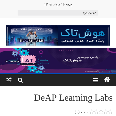
Ski
جمعه 16 مرداد 1405
t
جدیدترین:
conten
هوشتاک
|
پایگاه
خبری
هوش
مصنوعی
DeAP Learning Labs
www.hooshtaak.ir
0
0.00