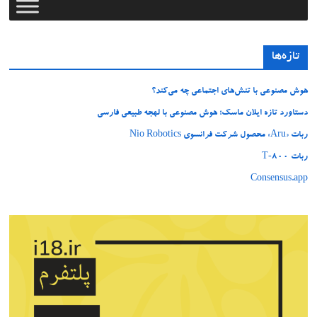
تازه‌ها
هوش مصنوعی با تنش‌های اجتماعی چه می‌کند؟
دستاورد تازه ایلان ماسک؛ هوش مصنوعی با لهجه طبیعی فارسی
ربات «Aru» محصول شرکت فرانسوی Nio Robotics
ربات T‑800
Consensus.app