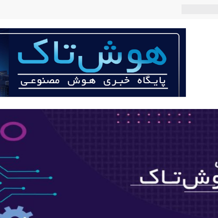
 می‌کند؟
عی با لهجه
ربات «Aru» محصول شرکت فرانسوی Nio