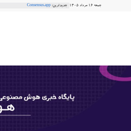
Ski
جمعه ۱۶ مرداد ۱۴۰۵
جدیدترین:
Consensus.app
t
هوش مصنوعی با تنش‌های اجتماعی چه
دستاورد تازه ایلان ماسک؛ هوش مصنو
conten
هوشتاک
طبیعی فارسی
Robotics
|
ربات T‑800
پایگاه
خبری
هوش
مصنوعی
www.hooshtaak.ir