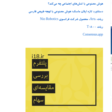
هوش مصنوعی با تنش‌های اجتماعی چه می‌کند؟
دستاورد تازه ایلان ماسک؛ هوش مصنوعی با لهجه طبیعی فارسی
ربات «Aru» محصول شرکت فرانسوی Nio Robotics
ربات T‑800
Consensus.app