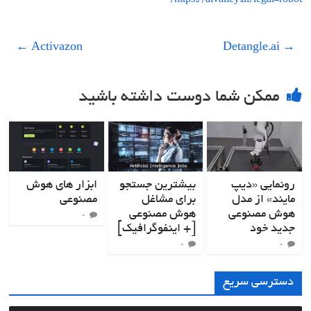
https://aivalley.ai/legal-robot/
←
Activazon
Detangle.ai
→
ممکن شما دوست داشته باشید
رونمایی «دیپ
بیشترین جستجو
ابزار های هوش
مایند» از مدل
برای مشاغل
مصنوعی
هوش مصنوعی
هوش مصنوعی
۰
جدید خود
[+ اینفوگرافیک]
۰
۰
دسترسی سریع