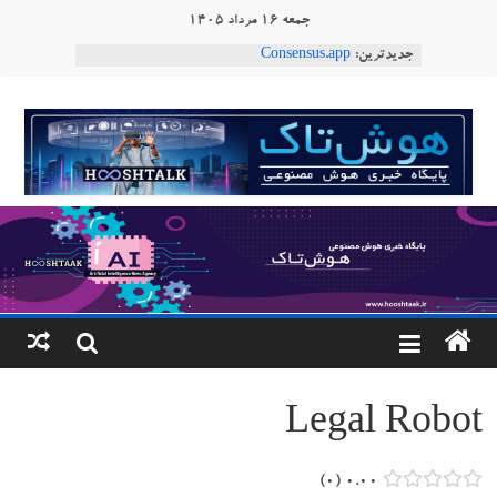
Ski
جمعه ۱۶ مرداد ۱۴۰۵
t
جدیدترین:
Consensus.app
conten
هوش مصنوعی با تنش‌های اجتماعی چه می‌کند؟
دستاورد تازه ایلان ماسک؛ هوش مصنوعی با لهجه
هوشتاک
طبیعی فارسی
ربات «Aru» محصول شرکت فرانسوی Nio
|
Robotics
ربات T‑800
پایگاه
خبری
هوش
مصنوعی
Legal Robot
www.hooshtaak.ir
۰
۰.۰۰