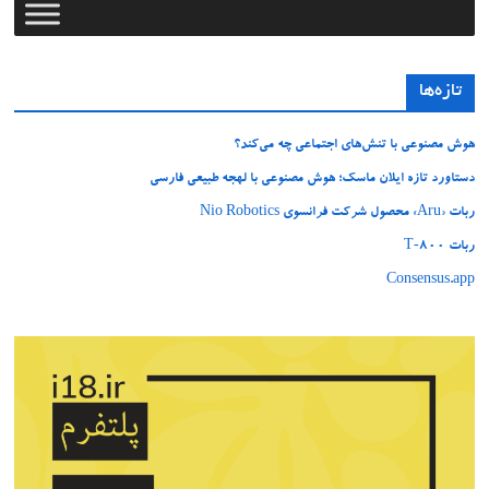
تازه‌ها
هوش مصنوعی با تنش‌های اجتماعی چه می‌کند؟
دستاورد تازه ایلان ماسک؛ هوش مصنوعی با لهجه طبیعی فارسی
ربات «Aru» محصول شرکت فرانسوی Nio Robotics
ربات T‑800
Consensus.app