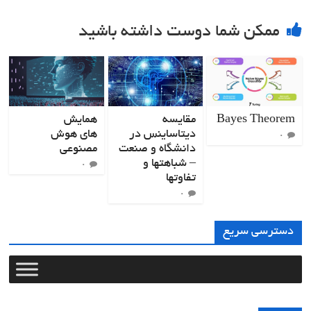
ممکن شما دوست داشته باشید
Bayes Theorem
مقایسه
همایش
دیتاساینس در
های هوش
۰
دانشگاه و صنعت
مصنوعی
– شباهتها و
۰
تفاوتها
۰
دسترسی سریع