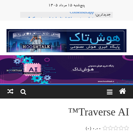
Ski
پنج‌شنبه ۱۵ مرداد ۱۴۰۵
t
جدیدترین:
Consensus.app
conten
هوش مصنوعی با تنش‌های اجتماعی چه می‌کند؟
دستاورد تازه ایلان ماسک؛ هوش مصنوعی با لهجه
هوشتاک
طبیعی فارسی
ربات «Aru» محصول شرکت فرانسوی Nio
|
Robotics
ربات T‑800
پایگاه
خبری
هوش
مصنوعی
Traverse AI™
www.hooshtaak.ir
۰
۰.۰۰