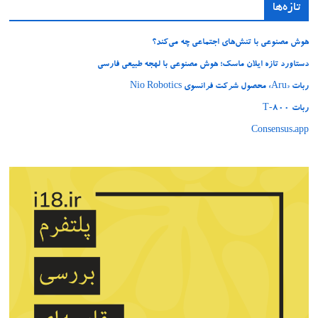
تازه‌ها
هوش مصنوعی با تنش‌های اجتماعی چه می‌کند؟
دستاورد تازه ایلان ماسک؛ هوش مصنوعی با لهجه طبیعی فارسی
ربات «Aru» محصول شرکت فرانسوی Nio Robotics
ربات T‑800
Consensus.app