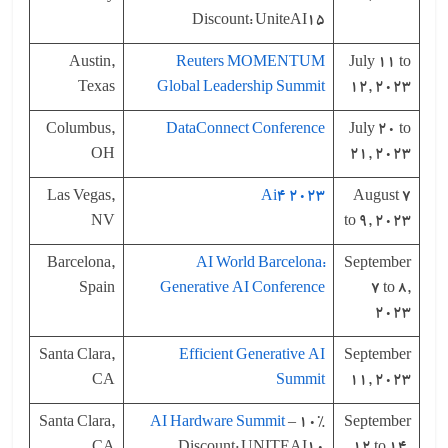
Discount: UniteAI15
Austin,
Reuters MOMENTUM
July 11 to
Texas
Global Leadership Summit
12, 2023
Columbus,
DataConnect Conference
July 20 to
OH
21, 2023
Las Vegas,
Ai4 2023
August 7
NV
to 9, 2023
Barcelona,
AI World Barcelona:
September
Spain
Generative AI Conference
7 to 8,
2023
Santa Clara,
Efficient Generative AI
September
CA
Summit
11, 2023
Santa Clara,
AI Hardware Summit
– 10%
September