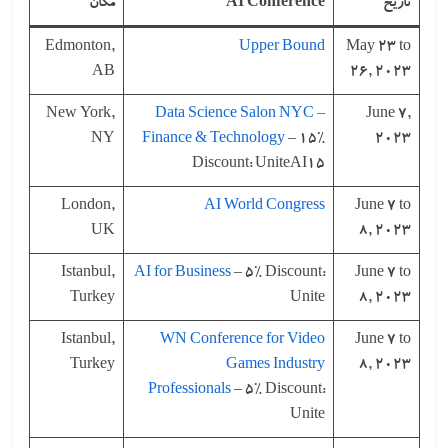
تاریخ
AI Conference
مکان
Edmonton,
Upper Bound
May 23 to
AB
26, 2023
New York,
Data Science Salon NYC –
June 7,
NY
Finance & Technology
– 15%
2023
Discount: UniteAI15
London,
AI World Congress
June 7 to
UK
8, 2023
Istanbul,
AI for Business
– 5% Discount:
June 7 to
Turkey
Unite
8, 2023
Istanbul,
WN Conference for Video
June 7 to
Turkey
Games Industry
8, 2023
Professionals
– 5% Discount:
Unite