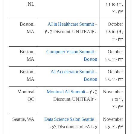
NL
11 to 12,
2023
Boston,
AI in Healthcare Summit
–
October
MA
20% Discount: UNITEAI20
18 to 19,
2023
Boston,
Computer Vision Summit –
October
MA
Boston
19, 2023
Boston,
AI Accelerator Summit –
October
MA
Boston
19, 2023
Montreal
Montreal AI Summit
– 20%
November
QC
Discount: UNITEAI20
1 to 2,
2023
Seattle, WA
Data Science Salon Seattle
–
November
15% Discount: UniteAI15
15, 2023