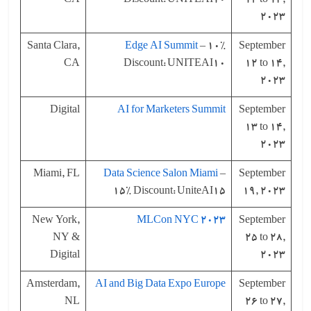
CA
Discount: UNITEAI10
12 to 14,
2023
Santa Clara,
Edge AI Summit
– 10%
September
CA
Discount: UNITEAI10
12 to 14,
2023
Digital
AI for Marketers Summit
September
13 to 14,
2023
Miami, FL
Data Science Salon Miami
–
September
15% Discount: UniteAI15
19, 2023
New York,
MLCon NYC 2023
September
NY &
25 to 28,
Digital
2023
Amsterdam,
AI and Big Data Expo Europe
September
NL
26 to 27,