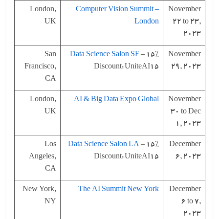
London,
Computer Vision Summit –
November
UK
London
22 to 23,
2023
San
Data Science Salon SF
– 15%
November
Francisco,
Discount: UniteAI15
29, 2023
CA
London,
AI & Big Data Expo Global
November
UK
30 to Dec
1, 2023
Los
Data Science Salon LA
– 15%
December
Angeles,
Discount: UniteAI15
6, 2023
CA
New York,
The AI Summit New York
December
NY
6 to 7,
2023