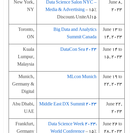
New York,
Data Science Salon NYC –
June 8,
NY
Media & Advertising
– 15%
2023
Discount: UniteAI15
Toronto,
Big Data and Analytics
June 13 to
ON
Summit Canada
14, 2023
Kuala
DataCon Sea 2023
June 14 to
Lumpur,
15, 2023
Malaysia
Munich,
MLcon Munich
June 19 to
Germany &
22, 2023
Digital
Abu Dhabi,
Middle East DX Summit 2023
June 22,
UAE
2023
Frankfurt,
Data Science Week 2023:
June 26 to
Germany
World Conference
– 15%
28, 2023