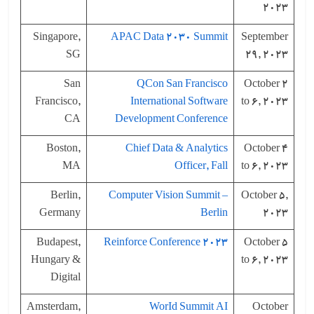
2023
Singapore,
APAC Data 2030 Summit
September
SG
29, 2023
San
QCon San Francisco
October 2
Francisco,
International Software
to 6, 2023
CA
Development Conference
Boston,
Chief Data & Analytics
October 4
MA
Officer, Fall
to 6, 2023
Berlin,
Computer Vision Summit –
October 5,
Germany
Berlin
2023
Budapest,
Reinforce Conference 2023
October 5
Hungary &
to 6, 2023
Digital
Amsterdam,
WorId Summit AI
October