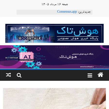
Ski
جمعه ۱۶ مرداد ۱۴۰۵
t
جدیدترین:
Consensus.app
conten
هوش مصنوعی با تنش‌های اجتماعی چه می‌کند؟
دستاورد تازه ایلان ماسک؛ هوش مصنوعی با لهجه
هوشتاک
طبیعی فارسی
ربات «Aru» محصول شرکت فرانسوی Nio
|
Robotics
ربات T‑800
پایگاه
خبری
هوش
مصنوعی
www.hooshtaak.ir