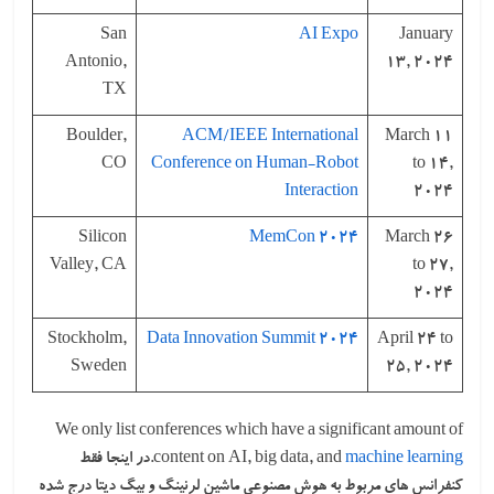
San
AI Expo
January
Antonio,
13, 2024
TX
Boulder,
ACM/IEEE International
March 11
CO
Conference on Human-Robot
to 14,
Interaction
2024
Silicon
MemCon 2024
March 26
Valley, CA
to 27,
2024
Stockholm,
Data Innovation Summit 2024
April 24 to
Sweden
25, 2024
We only list conferences which have a significant amount of
machine learning
content on AI, big data, and
.در اینجا فقط
کنفرانس های مربوط به هوش مصنوعی ماشین لرنینگ و بیگ دیتا درج شده