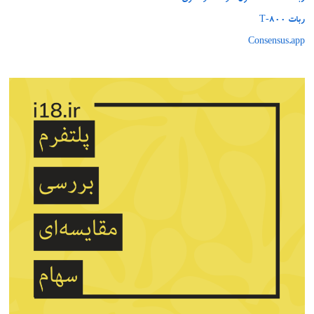
ربات T‑800
Consensus.app