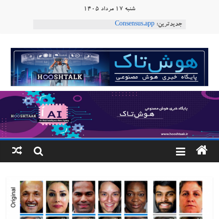
Ski
شنبه ۱۷ مرداد ۱۴۰۵
t
جدیدترین:
Consensus.app
conten
هوش مصنوعی با تنش‌های اجتماعی چه می‌کند؟
دستاورد تازه ایلان ماسک؛ هوش مصنوعی با لهجه
هوشتاک
طبیعی فارسی
ربات «Aru» محصول شرکت فرانسوی Nio
|
Robotics
ربات T‑800
پایگاه
خبری
هوش
مصنوعی
www.hooshtaak.ir