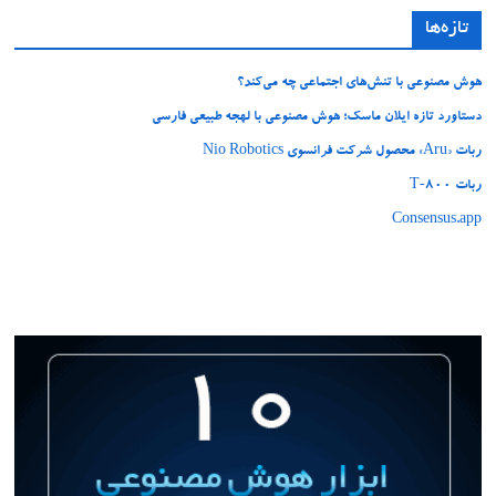
تازه‌ها
هوش مصنوعی با تنش‌های اجتماعی چه می‌کند؟
دستاورد تازه ایلان ماسک؛ هوش مصنوعی با لهجه طبیعی فارسی
ربات «Aru» محصول شرکت فرانسوی Nio Robotics
ربات T‑800
Consensus.app