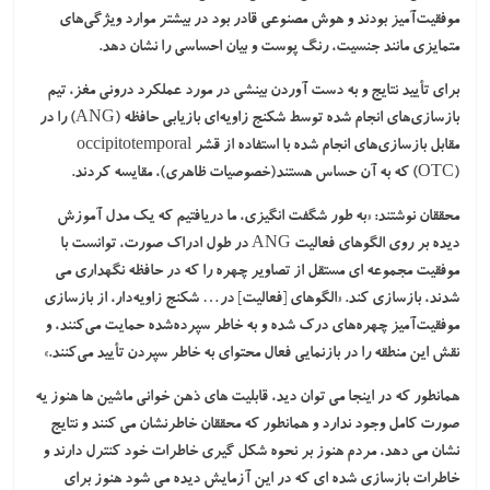
موفقیت‌آمیز بودند و هوش مصنوعی قادر بود در بیشتر موارد ویژگی‌های
متمایزی مانند جنسیت، رنگ پوست و بیان احساسی را نشان دهد.
برای تأیید نتایج و به دست آوردن بینشی در مورد عملکرد درونی مغز، تیم
بازسازی‌های انجام شده توسط شکنج زاویه‌ای بازیابی حافظه (ANG) را در
مقابل بازسازی‌های انجام شده با استفاده از قشر occipitotemporal
(OTC) که به آن حساس هستند(خصوصیات ظاهری)، مقایسه کردند.
محققان نوشتند: «به طور شگفت انگیزی، ما دریافتیم که یک مدل آموزش
دیده بر روی الگوهای فعالیت ANG در طول ادراک صورت، توانست با
موفقیت مجموعه ای مستقل از تصاویر چهره را که در حافظه نگهداری می
شدند، بازسازی کند. «الگوهای [فعالیت] در… شکنج زاویه‌دار، از بازسازی
موفقیت‌آمیز چهره‌های درک شده و به خاطر سپرده‌شده حمایت می‌کنند، و
نقش این منطقه را در بازنمایی فعال محتوای به خاطر سپردن تأیید می‌کنند.»
همانطور که در اینجا می توان دید، قابلیت های ذهن خوانی ماشین ها هنوز یه
صورت کامل وجود ندارد و همانطور که محققان خاطرنشان می کنند و نتایج
نشان می دهد، مردم هنوز بر نحوه شکل گیری خاطرات خود کنترل دارند و
خاطرات بازسازی شده ای که در این آزمایش دیده می شود هنوز برای