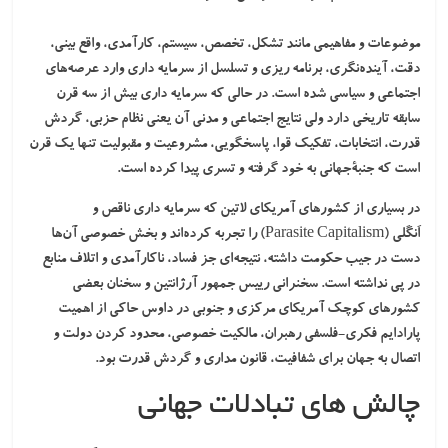
موضوعات و مفاهیمی مانند
تشکل، تخصص، سیستم، کارآمدی، واقع بینی،
دقت، آینده‌نگری، برنامه ‌ریزی و تسلسل
از سرمایه داری وارد عرصه‌های
اجتماعی و سیاسی شده است. در حالی که سرمایه‌ داری بیش از سه قرن
سابقه تاریخی دارد ولی نتایج اجتماعی و مدنی آن یعنی نظام حزبی، گردش
قدرت، انتخابات، تفکیک قوا، پاسخگویی، مشروعیت و مقبولیت تنها یک قرن
است که جنبۀجهانی به خود گرفته و تسری پیدا کرده است.
در بسیاری از کشورهای آمریکای لاتین که
سرمایه داری ناقص و
اَنگَلی
(Parasite Capitalism) را تجربه کرده‌اند و بخش خصوصی آن‌ها
دست در جیب حکومت داشته، نتیجه‌ای جز فساد، ناکارآمدی و اتلاف منابع
در پی نداشته است. سخنرانی رییس جمهور آرژانتین و سخنان بعضی
کشورهای کوچک آمریکای مرکزی و جنوبی در داوس حاکی از اهمیت
پارادایم فکری-فلسفی رهبران، مالکیت خصوصی، محدود کردن دولت و
اتصال به جهان برای شفافیت، قانون مداری و گردش قدرت بود.
چالش های تبادلات جهانی