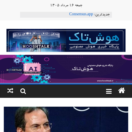
Ski
جمعه ۱۶ مرداد ۱۴۰۵
t
جدیدترین:
Consensus.app
conten
هوش مصنوعی با تنش‌های اجتماعی چه می‌کند؟
دستاورد تازه ایلان ماسک؛ هوش مصنوعی با لهجه
هوشتاک
طبیعی فارسی
ربات «Aru» محصول شرکت فرانسوی Nio
|
Robotics
ربات T‑800
پایگاه
خبری
هوش
مصنوعی
www.hooshtaak.ir