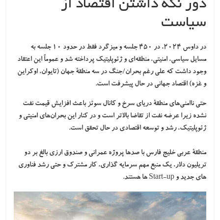
دور نگه داشتن اقتصاد از
سیاست
در داوس ۲۰۲۴، در ۴۵۰ جلسه و میزگرد فقط در حدود ۱۰ جلسه به
مسایل سیاسی، امنیتی، منطقه‌ای و ژئوپلیتیک پرداخته شد و عموماً این اعتقاد
وجود داشت که علی رغم بحران/جنگ در سه منطقۀ جهان (تایوان، اوکراین
و غزه) اقتصاد جهانی در حال پیشرفت است.
حتی ناامنی‌های منطقۀ دریای سرخ و کانال سوئز باعث افزایش قیمت نفت
نشده زیرا عرضه نفت از تقاضا بالاتر است و در کنار این بحران‌های امنیتی و
ژئوپلیتیک، رشد و توسعه اقتصادی در حال تحقق است.
منطقۀ عربی خلیج فارس
با صدها پروژه عمرانی و صندوق ارزی بالغ بر
دو
تریلیون دلار
، یک منبع مهم سرمایه گذاری، کار مشترک و حتی رشد فناوری
های جدید و Start-up ها هستند.