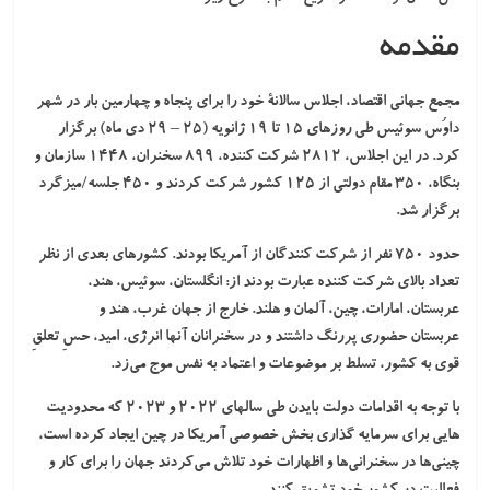
مقدمه
مجمع جهانی اقتصاد، اجلاس سالانۀ خود را برای پنجاه و چهارمین بار در شهر
داوُس سوئیس طی روزهای ۱۵ تا ۱۹ ژانویه (۲۵ – ۲۹ دی ‌ماه) برگزار
کرد. در این اجلاس، ۲۸۱۲ شرکت کننده، ۸۹۹ سخنران، ۱۴۴۸ سازمان و
بنگاه، ۳۵۰ مقام دولتی از ۱۲۵ کشور شرکت کردند و ۴۵۰ جلسه/میزگرد
برگزار شد.
حدود ۷۵۰ نفر از شرکت کنندگان از
آمریکا
بودند. کشورهای بعدی از نظر
تعداد بالای شرکت کننده عبارت بودند از: انگلستان، سوئیس، هند،
عربستان، امارات، چین، آلمان و هلند. خارج از جهان غرب،
هند و
عربستان
حضوری پررنگ داشتند و در سخنرانان آنها انرژی، امید، حسِ تعلقِ
قوی به کشور، تسلط بر موضوعات و اعتماد به نفس موج می‌زد.
با توجه به اقدامات دولت بایدن طی سالهای ۲۰۲۲ و ۲۰۲۳ که محدودیت
هایی برای سرمایه ‌گذاری بخش خصوصی آمریکا در
چین
ایجاد کرده است،
چینی‌ها در سخنرانی‌ها و اظهارات خود تلاش می‌کردند جهان را برای کار و