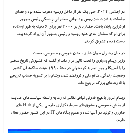
فعالیت در کشور خود تشویق کنند.
در اجلاس ۲۰۲۴، حتی یک نفر از داخل
روسیه
دعوت نشده بود و فضای
جلسات به شدت ضد روس بود. وقتی سخنرانی
زِلنسکی
رئیس جمهور
اوکراین پایان یافت، حضار بالغ بر ۲۰۰۰ نفر برای ۶ دقیقه به طور ایستاده
برای او که سخنان تندی علیه روسیه و رئیس جمهور آن ایراد کرده بود،
دست زده و تشویق کردند.
در میان رهبران جهان شاید سخنان عمومی و خصوصی نخست
وزیر
ویتنام
بسیاری را تحت تاثیر قرار داد. او گفت که کشورش تاریخ سختی
را با آمریکا و چین تجربه کرده ولی در دهۀ ۱۹۹۰ هیئت حاکمه آن کشور
وضعیت زندگی، منافع ملی و ثروتمند شدن ویتنام را بر تسویه حساب تاریخی
با قدرت‌های بزرگ ترجیح داد.
ویتنام امروز با هیچ قدرتی توافق نظامی ندارد. به واسطه سیاست‌های حمایت
از بخش خصوصی و مشوق‌های سرمایه‌گذاری خارجی، یکی از Hub های
فناوری و تولید در آسیا شده و عموم بنگاه‌های IT در این کشور حضور فعال
دارند.