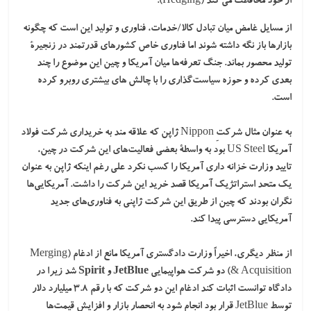
از خود محافظت می کند (Hedging).
از مسایل غامض میان تبادل کالا/خدمات، فناوری و تولید این است که چگونه
بازارها باز نگه داشته شوند اما فناوری خاص کشورهای قدرتمند در زنجیرۀ
تولید
محصور
بماند. جنگ تعرفه‌ها میان آمریکا و چین این موضوع را چند
بعدی کرده و حوزه سیاست‌گذاری را با چالش های بیشتری روبرو کرده
است.
به عنوان مثال شرکتِ Nippon ژاپن که علاقه مند به خریداری شرکت فولاد
آمریکا US Steel بود به واسطۀ بعضی فعالیت‌های این شرکت در چین،
تایید وزارت خزانه ‌داری آمریکا را کسب نکرد علی رغم اینکه ژاپن به عنوان
یک متحد استراتژیک آمریکا قصد خرید این شرکت را داشت. آمریکایی‌ها
نگران بودند که چین از طریق این شرکت ژاپنی به فناوری‌های جدید
آمریکایی دسترسی پیدا کند.
از منظر دیگری، اخیراً وزارت دادگستری آمریکا مانع از ادغام (Merging
& Acquisition) دو
شرکت هواپیمایی JetBlue و Spirit
شد زیرا در
دادگاه توانست اثبات کند ادغام این دو شرکت که با رقم ۳.۸ میلیارد دلار
توسط JetBlue قرار بود انجام شود به انحصار بازار و افزایش قیمت‌ها