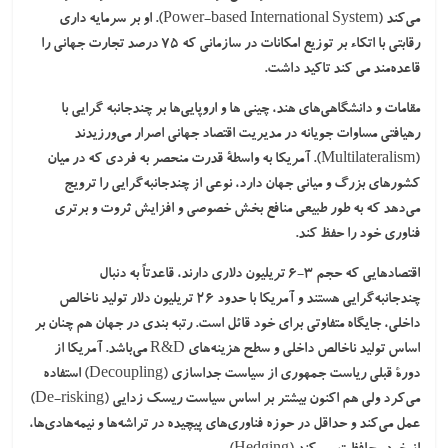
می‌کند (Power-based International System). او بر
سرمایه‌ داری
رقابتی
با اتکاء بر توزیع امکانات در سازمانی که ۷۵ درصد تجارت جهانی را
قاعده‌مند می کند تاکید داشت.
مقامات و دانشگاهی‌های هند، چینی ها و اروپایی‌ها بر چندجانبه‌ گرایی با
رهیافتی مساوات جویانه در مدیریت اقتصاد جهانی اصرار می‌ورزیدند
(Multilateralism). آمریکا به واسطۀ قدرت منحصر به فردی که در میان
کشورهای بزرگ و میانی جهان دارد، نوعی از چندجانبه‌گرایی را ترویج
می‌دهد که به طور طبیعی منافع بخش خصوصی و افزایش ثروت و برتری
فناوری خود را حفظ کند.
اقتصادهایی که حجم ۳-۶ تریلیون دلاری دارند، قاعدتاً به دنبال
چندجانبه‌گرایی هستند و آمریکا با حدود ۲۶ تریلیون دلار تولید ناخالص
داخلی، جایگاه متفاوتی برای خود قائل است. رتبه ‌بندی در جهان هم چنان بر
اساس تولید ناخالص داخلی و سطح هزینه‌های R&D می‌باشد. آمریکا از
دورۀ قبلی ریاست جمهوری از سیاست جداسازی (Decoupling) استفاده
می‌کرد ولی هم اکنون بیشتر بر اساس سیاست ریسک زدایی (De-risking)
عمل می‌کند و حداقل در حوزه فناوری‌های پیچیده در تراشه‌ها و نیمه‌هادی‌ها،