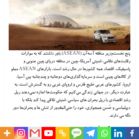
پنج نخست‌وزیر منطقه
آسه‌آن
(ASEAN) باور داشتند که به موازات
رقابت‌های نظامی-امنیتی آمریکا-چین در منطقه دریای چینِ جنوبی و
پاسیفیک، اقتصاد همه کشورها در حال رشد است، بازارهای ASEAN مملو
از کالاهای چینی است و سرمایه‌گذاری‌های دوجانبه و چندجانبه بین آسیا،
اروپا، کشورهای عربی خلیج فارس و اروپای غربی رو به گسترش است. به
عبارت دیگر، در جهانی زندگی می‌کنیم که حکومت‌ها اجازه نمی‌دهند ریل
رشد اقتصادی با ریل بحران های سیاسی-امنیتی تلاقی پیدا کند بلکه با
دیپلماسی و حُسن همجواری، خود را حتی‌المقدور از تنش ها و بحران‌ها دور
نگه می دارند.
چند نکتۀ پایانی