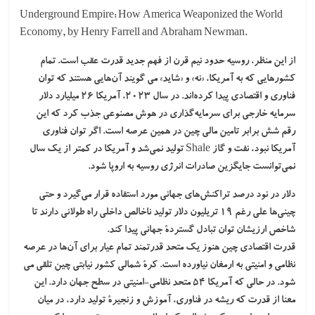
Underground Empire: How America Weaponized the World
Economy, by Henry Farrell and Abraham Newman.
از این منظر، روسیه حدود نیم قرن از فهم جدید قدرت عقب است. تمام
کشورهایی که به آمریکا، «نه» و «شاید» می گویند آن‌هایی هستند که توان
فناوری و اقتصادی پیدا کرده‌اند. در سال ۲۰۲۳، آمریکا ۲۶ میلیارد دلار
سرمایه خارجی برای سرمایه‌گذاری در هوش مصنوعی جذب کرد که این
رقم شش برابر تامین مالی چین در همین عرصه است. اگر توان فناوری
آمریکا نبود، نفت و گاز Shale تولید نمی‌شد و آمریکا در کمتر از یک سال
نمی‌توانست جایگزین صادرات انرژی روسیه به اروپا شود.
دلار
در نود درصد تراکنش‌های جهانی مورد استفاده قرار می‌گیرد و حتی
چینی‌ها علی رغم ۱۹ تریلیون دلار تولید ناخالص داخلی راه طولانی دارند تا
شاخص ارزیشان توان تبادل گستردۀ جهانی پیدا کند.
قدرت اقتصادی چین هنوز یک متحد قدرتمند تمام عیار برای آن‌ها در عرصه
نظامی و امنیتی به ارمغان نیاورده است.
کرۀ شمالی
کشور نیابتی چین تلقی می
شود. در حالی که آمریکا ۵۴
متحد نظامی-امنیتی
در سطح جهان دارد. این
معنا از قدرت که ریشه در فناوری، آموزش و زنجیرۀ تولید دارد، در میان