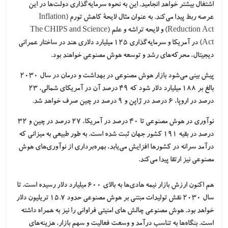
اشتغال بیشتر خواهد انجامید. این به نحوه سرمایه‌گذاری دولت‌ها در این
عرصه ربط پیدا می‌کند. به عنوان مثال
لایحۀ کاهش تورم
(Inflation
Reduction Act) و
لایحه تراشه و علم
(The CHIPS and Science
Act) در آمریکا و سرمایه‌گذاری ۱۲۵ میلیارد دلاری هند در ساختار عمرانی
دیجیتال، محرکه‌های رشد و توسعه هوش مصنوعی خواهند بود.
پیش بینی می‌شود
بازار هوش مصنوعی
در بهداشت و درمان در سال ۲۰۳۰
بالغ بر ۱۸۸ میلیارد دلار شود که ۴۹ درصد آن در آمریکای شمالی، ۲۳
درصد در اروپا، ۶ درصد در ژاپن و ۹ درصد در چین صرف خواهد شد.
نوآوری در هوش مصنوعی
تا ۴۰ درصد در آمریکا، ۲۷ درصد در چین و ۳۲
درصد در بقیه ۱۹۱ کشور جهان ثبت شده است. به طور طبیعی به میزانی که
درآمد سرانه در کشورها افزایش می‌یابد، بهره‌برداری از نوآوری‌های هوش
مصنوعی نیز ارتقا پیدا می‌کند.
هم اکنون ارزش
بازار نیمه هادی‌ها
به بالای ۶۰۰ میلیارد دلار رسیده است. تا
سال ۲۰۳۰ نقش تولیدات مبتنی بر هوش مصنوعی حدود ۱۵.۷ تریلیون دلار
خواهد بود. هوش مصنوعی چالش های امنیتی فراوانی را نیز به همراه داشته
است. بنگاه‌ها به تناسب درآمد و وسعت فعالیت و سهم بازار، هزینه‌های