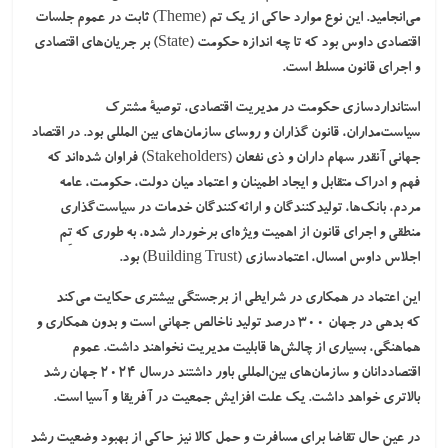
می‌انجامید. این نوع موارد حاکی از یک تم (Theme) ثابت در عموم جلسات
اقتصادی داوس بود که تا چه اندازه حکومت (State) بر جریان‌های اقتصادی
و اجرای قانون مسلط است.
استانداردسازی حکومت
در مدیریت اقتصادی، توصیۀ مشترک
سیاست‌مداران، قانون گذاران و روسای سازمان‌های بین المللی بود. در اقتصاد
جهانی آنقدر سهام داران و ذی نفعان (Stakeholders) فراوان شده‌اند که
فهم و ادراک متقابل و ایجاد اطمینان و اعتماد میان دولت، حکومت، عامه
مردم، بانک‌ها، تولیدکنندگان و ارائه‌کنندگان خدمات در سیاست‌گذاری
منطقی و اجرای قانون از اهمیت ویژه‌ای برخوردار شده، به طوری که تِم
اجلاس داوس امسال،
اعتمادسازی
(Building Trust) بود.
این اعتماد در همکاری در شرایطی از برجستگی بیشتری حکایت می‌کند
که
بدهی
در جهان ۳۰۰ درصد تولید ناخالص جهانی است و بدون همکاری و
هماهنگی، بسیاری از چالش‌ها قابلیت مدیریت نخواهند داشت. عموم
اقتصاددانان و سازمان‌های بین‌المللی باور داشتند درسال ۲۰۲۴ جهان رشد
بالاتری خواهد داشت. یک علت
افزایش جمعیت در آفریقا و آسیا
است.
در عین حال تقاضا برای
مسافرت
و
حمل کالا
نیز حاکی از بهبود وضعیت رشد