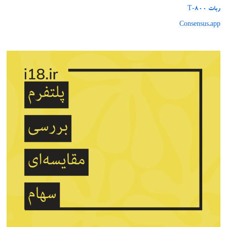
ربات T‑800
Consensus.app