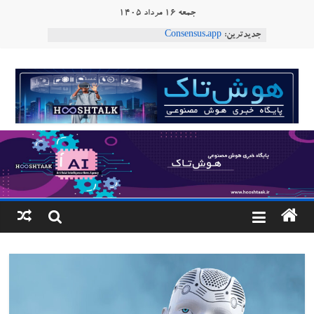
Ski
جمعه ۱۶ مرداد ۱۴۰۵
t
جدیدترین:
Consensus.app
conten
هوش مصنوعی با تنش‌های اجتماعی چه می‌کند؟
دستاورد تازه ایلان ماسک؛ هوش مصنوعی با لهجه
هوشتاک
طبیعی فارسی
ربات «Aru» محصول شرکت فرانسوی Nio
|
Robotics
ربات T‑800
پایگاه
خبری
هوش
مصنوعی
www.hooshtaak.ir