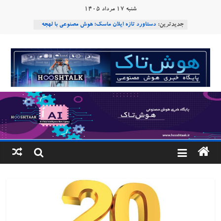
Ski
شنبه ۱۷ مرداد ۱۴۰۵
t
جدیدترین:
دستاورد تازه ایلان ماسک؛ هوش مصنوعی با لهجه
conten
طبیعی فارسی
ربات «Aru» محصول شرکت فرانسوی Nio
هوشتاک
Robotics
ربات T‑800
|
Consensus.app
هوش مصنوعی با تنش‌های اجتماعی چه می‌کند؟
پایگاه
خبری
هوش
مصنوعی
www.hooshtaak.ir