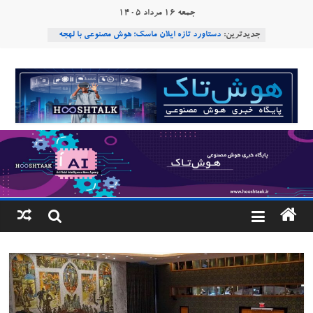
Ski
جمعه ۱۶ مرداد ۱۴۰۵
هوش مصنوعی با تنش‌های اجتماعی چه می‌کند؟
t
جدیدترین:
دستاورد تازه ایلان ماسک؛ هوش مصنوعی با لهجه
conten
طبیعی فارسی
ربات «Aru» محصول شرکت فرانسوی Nio
هوشتاک
Robotics
ربات T‑800
|
Consensus.app
پایگاه
خبری
هوش
مصنوعی
www.hooshtaak.ir