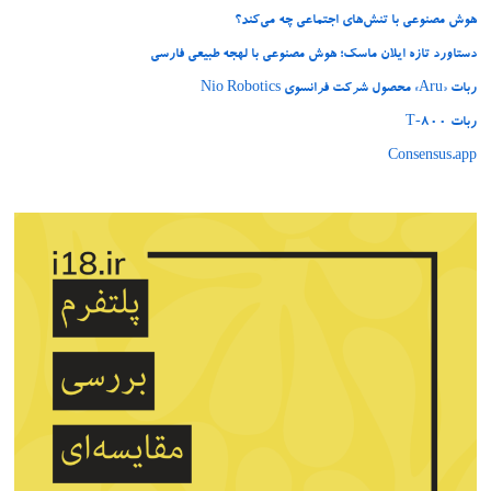
هوش مصنوعی با تنش‌های اجتماعی چه می‌کند؟
دستاورد تازه ایلان ماسک؛ هوش مصنوعی با لهجه طبیعی فارسی
ربات «Aru» محصول شرکت فرانسوی Nio Robotics
ربات T‑800
Consensus.app