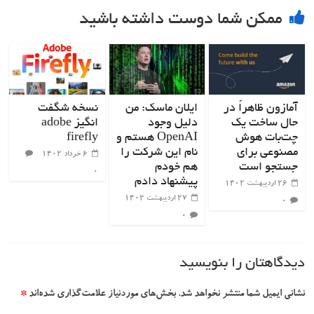
ممکن شما دوست داشته باشید
آمازون ظاهراً در
ایلان ماسک: من
نسخه شگفت
حال ساخت یک
دلیل وجود
انگیز adobe
چت‌بات هوش
OpenAI هستم و
firefly
مصنوعی برای
نام این شرکت را
۶ خرداد ۱۴۰۲
جستجو است
هم خودم
۰
پیشنهاد دادم
۲۶ اردیبهشت ۱۴۰۲
۲۷ اردیبهشت ۱۴۰۲
۰
۰
دیدگاهتان را بنویسید
نشانی ایمیل شما منتشر نخواهد شد.
بخش‌های موردنیاز علامت‌گذاری شده‌اند
*