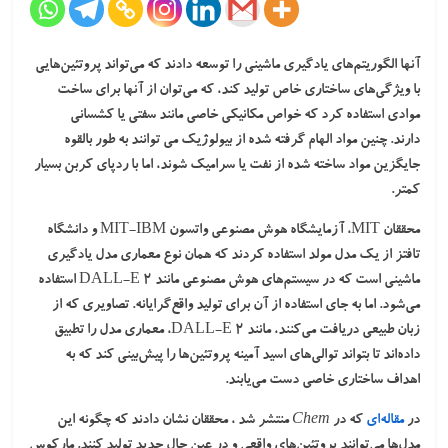
آنها الگوریتم‌های یادگیری ماشینی را توسعه دادند که می‌تواند پروتئین‌هایی
با ویژگی‌های ساختاری خاص تولید کند، که می‌توان از آنها برای ساخت
موادی استفاده کرد که خواص مکانیکی خاصی مانند سفتی یا کشسانی
دارند. چنین مواد الهام گرفته شده از بیولوژیک می توانند به طور بالقوه
جایگزین مواد ساخته شده از نفت یا سرامیک شوند، اما با ردپای کربن بسیار
کمتر.
محققان MIT، آزمایشگاه هوش مصنوعی واتسون MIT-IBM و دانشگاه
تافتز از یک مدل مولد استفاده کردند که همان نوع معماری مدل یادگیری
ماشینی است که در سیستم‌های هوش مصنوعی مانند DALL-E 2 استفاده
می‌شود. اما به جای استفاده از آن برای تولید واقع‌گرایانه. تصاویری که از
زبان طبیعی دریافت می‌کنند، مانند DALL-E 2، معماری مدل را تطبیق
داده‌اند تا بتواند توالی‌های اسید آمینه پروتئین‌ها را پیش‌بینی کند که به
اهداف ساختاری خاصی دست می‌یابند.
در
مقاله‌ای
که در
Chem
منتشر شد ، محققان نشان دادند که چگونه این
مدل‌ها می‌توانند پروتئین‌های واقعی و در عین حال جدید تولید کنند. مارکوس