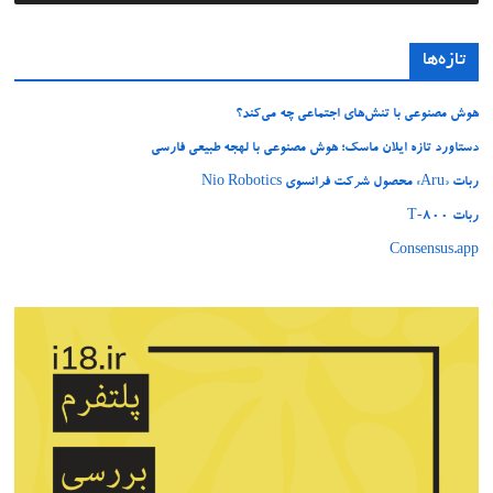
تازه‌ها
هوش مصنوعی با تنش‌های اجتماعی چه می‌کند؟
دستاورد تازه ایلان ماسک؛ هوش مصنوعی با لهجه طبیعی فارسی
ربات «Aru» محصول شرکت فرانسوی Nio Robotics
ربات T‑800
Consensus.app