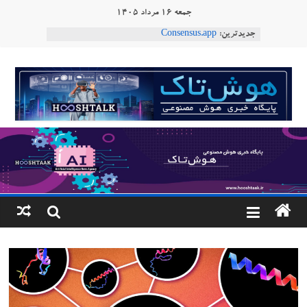
Ski
جمعه ۱۶ مرداد ۱۴۰۵
t
جدیدترین:
Consensus.app
conten
هوش مصنوعی با تنش‌های اجتماعی چه می‌کند؟
دستاورد تازه ایلان ماسک؛ هوش مصنوعی با لهجه
هوشتاک
طبیعی فارسی
ربات «Aru» محصول شرکت فرانسوی Nio
|
Robotics
ربات T‑800
پایگاه
خبری
هوش
مصنوعی
www.hooshtaak.ir