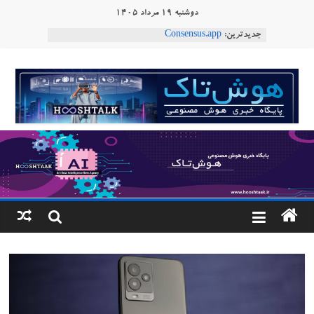
Ski
دوشنبه ۱۹ مرداد ۱۴۰۵
t
جدیدترین:
Consensus.app
conten
هوش مصنوعی با تنش‌های اجتماعی چه می‌کند؟
دستاورد تازه ایلان ماسک؛ هوش مصنوعی با لهجه
هوشتاک
طبیعی فارسی
ربات «Aru» محصول شرکت فرانسوی Nio
|
Robotics
ربات T‑800
پایگاه
خبری
هوش
مصنوعی
www.hooshtaak.ir