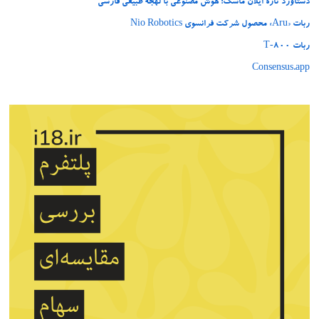
دستاورد تازه ایلان ماسک؛ هوش مصنوعی با لهجه طبیعی فارسی
ربات «Aru» محصول شرکت فرانسوی Nio Robotics
ربات T‑800
Consensus.app