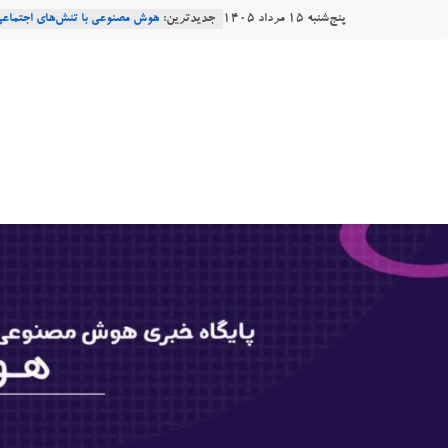
Ski
پنج‌شنبه ۱۵ مرداد ۱۴۰۵
جدیدترین:
هوش مصنوعی با تنش‌های اجتماعی
t
دستاورد تازه ایلان ماسک؛ هوش م
طبیعی فارسی
conten
هوشتاک
Robotics
ربات T‑800
|
Consensus.app
پایگاه
خبری
هوش
مصنوعی
www.hooshtaak.ir