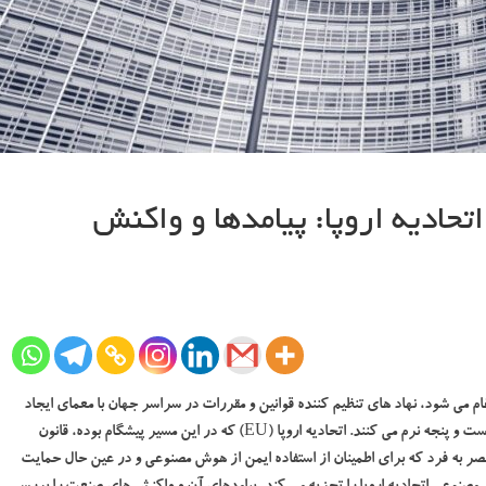
ادیه اروپا: پیامدها و واکنش
بافت جامعه ما ادغام می شود، نهاد های تنظیم کننده قوانین و مقررات در سراسر جهان با معمای ایجاد
یک چارچوب جامع که استفاده از هوش مصنوعی را هدایت کند دست و پنجه نرم می کنند. اتحادیه اروپا (EU) که ​​در این مسیر پیشگام بوده، قانون
نحصر به فرد که برای اطمینان از استفاده ایمن از هوش مصنوعی و در عین حال حمایت