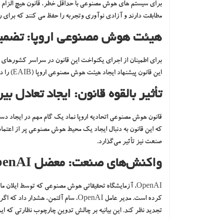
برای سیستم های هوش مصنوعی با حداقل خطر، قانون هیچ الزام قا
مطابقت دارند و آزادی نوآوری وتجربه را حفظ می کنند که برای 
هیئت هوش مصنوعی اروپا: تضمین 
برای اطمینان از اجرای یکنواخت این قانون در سراسر کشورهای 
این قانون پیشنهاد ایجاد هیئت هوش مصنوعی اروپا (EAIB) را دارد.
تأثیر بالقوه قانون: ایجاد تعادل ب
قانون هوش مصنوعی اتحادیه اروپا نماد یک گام مهم در ایجاد د
که این قانون به دنبال ایجاد یک محیط هوش مصنوعی پر از اعتماد
صنعت نیز تأثیر می‌گذارد.
واکنش‌های صنعت: معضل OpenAI
OpenAI، آزمایشگاه تحقیقاتی هوش مصنوعی که توسط ایلان ماسک تأسیس شد، اخیراً
کرده است. مدیر عامل OpenAI، سام آل
تجدید نظر کند. این بیانیه بر چالش تدوین چارچوب نظارتی که ای