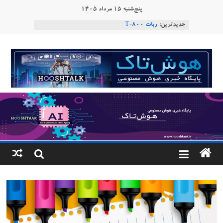
Ski
پنج‌شنبه ۱۵ مرداد ۱۴۰۵
ربات «Aru» محصول شرکت فرانسوی Nio
t
جدیدترین:
Robotics
conten
ربات T‑800
Consensus.app
هوشتاک
هوش مصنوعی با تنش‌های اجتماعی چه می‌کند؟
دستاورد تازه ایلان ماسک؛ هوش مصنوعی با لهجه
|
طبیعی فارسی
پایگاه
خبری
هوش
مصنوعی
www.hooshtaak.ir