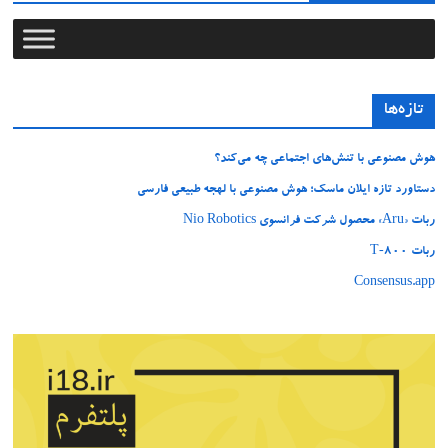
تازه‌ها
هوش مصنوعی با تنش‌های اجتماعی چه می‌کند؟
دستاورد تازه ایلان ماسک؛ هوش مصنوعی با لهجه طبیعی فارسی
ربات «Aru» محصول شرکت فرانسوی Nio Robotics
ربات T‑800
Consensus.app