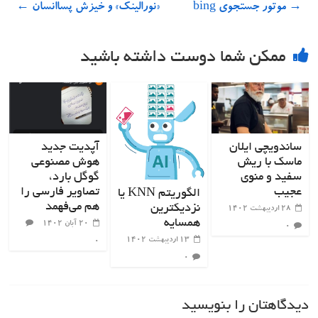
→
موتور جستجوی bing
«نورالینک» و خیزش پساانسان
←
ممکن شما دوست داشته باشید
ساندویچی ایلان
آپدیت جدید
ماسک با ریش
هوش مصنوعی
سفید و منوی
گوگل بارد،
عجیب
تصاویر فارسی را
الگوریتم KNN یا
هم می‌فهمد
نزدیکترین
۲۸ اردیبهشت ۱۴۰۲
همسایه
۲۰ آبان ۱۴۰۲
۰
۱۳ اردیبهشت ۱۴۰۲
۰
۰
دیدگاهتان را بنویسید