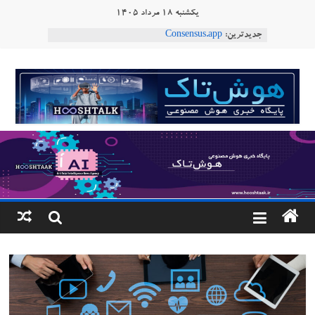
Ski
یکشنبه ۱۸ مرداد ۱۴۰۵
ربات T‑800
t
جدیدترین:
Consensus.app
conten
هوش مصنوعی با تنش‌های اجتماعی چه می‌کند؟
هوشتاک
دستاورد تازه ایلان ماسک؛ هوش مصنوعی با لهجه
طبیعی فارسی
ربات «Aru» محصول شرکت فرانسوی Nio
|
Robotics
پایگاه
خبری
هوش
مصنوعی
www.hooshtaak.ir