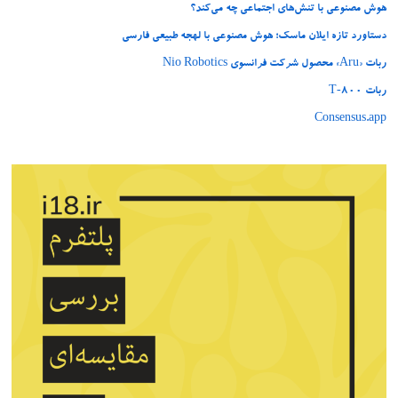
هوش مصنوعی با تنش‌های اجتماعی چه می‌کند؟
دستاورد تازه ایلان ماسک؛ هوش مصنوعی با لهجه طبیعی فارسی
ربات «Aru» محصول شرکت فرانسوی Nio Robotics
ربات T‑800
Consensus.app