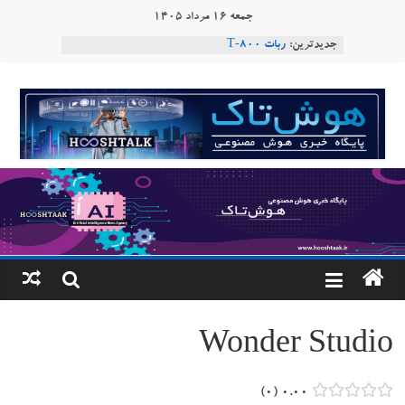
Ski
جمعه ۱۶ مرداد ۱۴۰۵
t
جدیدترین:
ربات T‑800
conten
Consensus.app
هوش مصنوعی با تنش‌های اجتماعی چه می‌کند؟
هوشتاک
دستاورد تازه ایلان ماسک؛ هوش مصنوعی با لهجه
طبیعی فارسی
|
ربات «Aru» محصول شرکت فرانسوی Nio
Robotics
پایگاه
خبری
هوش
مصنوعی
Wonder Studio
www.hooshtaak.ir
۰
۰.۰۰