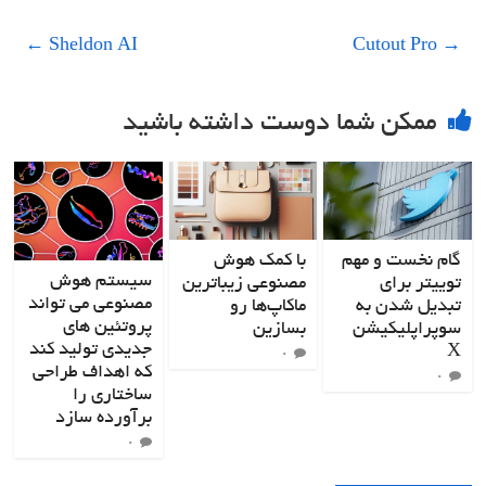
←
Sheldon AI
Cutout Pro
→
ممکن شما دوست داشته باشید
گام نخست و مهم
با کمک هوش
سیستم هوش
توییتر برای
مصنوعی زیباترین
مصنوعی می تواند
تبدیل‌ شدن به
ماکاپ‌ها رو
پروتئین های
سوپراپلیکیشن
بسازین
جدیدی تولید کند
X
۰
که اهداف طراحی
۰
ساختاری را
برآورده سازد
۰