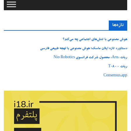
تازه‌ها
هوش مصنوعی با تنش‌های اجتماعی چه می‌کند؟
دستاورد تازه ایلان ماسک؛ هوش مصنوعی با لهجه طبیعی فارسی
ربات «Aru» محصول شرکت فرانسوی Nio Robotics
ربات T‑800
Consensus.app