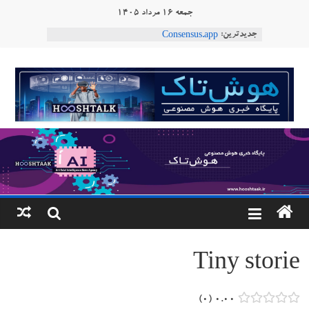
Ski
جمعه ۱۶ مرداد ۱۴۰۵
t
ربات T‑800
جدیدترین:
conten
Consensus.app
هوش مصنوعی با تنش‌های اجتماعی چه می‌کند؟
هوشتاک
دستاورد تازه ایلان ماسک؛ هوش مصنوعی با لهجه
طبیعی فارسی
ربات «Aru» محصول شرکت فرانسوی Nio
|
Robotics
پایگاه
خبری
هوش
مصنوعی
Tiny storie
www.hooshtaak.ir
۰
۰.۰۰